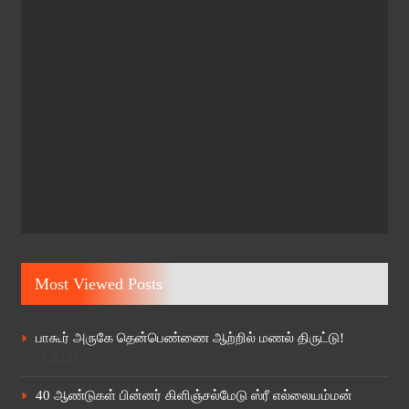
Most Viewed Posts
பாகூர் அருகே தென்பெண்ணை ஆற்றில் மணல் திருட்டு!
(1,424)
40 ஆண்டுகள் பின்னர் கிளிஞ்சல்மேடு ஸ்ரீ எல்லையம்மன்