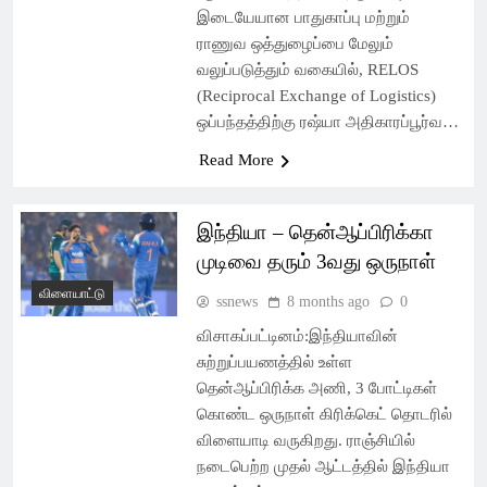
இடையேயான பாதுகாப்பு மற்றும்
ராணுவ ஒத்துழைப்பை மேலும்
வலுப்படுத்தும் வகையில், RELOS
(Reciprocal Exchange of Logistics)
ஒப்பந்தத்திற்கு ரஷ்யா அதிகாரப்பூர்வ…
Read More
இந்தியா – தென்ஆப்பிரிக்கா
முடிவை தரும் 3வது ஒருநாள்
விளையாட்டு
ssnews
8 months ago
0
விசாகப்பட்டினம்:இந்தியாவின்
சுற்றுப்பயணத்தில் உள்ள
தென்ஆப்பிரிக்க அணி, 3 போட்டிகள்
கொண்ட ஒருநாள் கிரிக்கெட் தொடரில்
விளையாடி வருகிறது. ராஞ்சியில்
நடைபெற்ற முதல் ஆட்டத்தில் இந்தியா