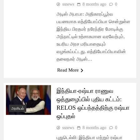
ssnews
8 months ago
0
அடிஸ் அபாபா: அதிகாரப்பூர்வ
பயணமாக எத்தியோப்பியா சென்றுள்ள
இந்திய பிரதமர் நரேந்திர மோடிக்கு
அந்நாட்டில் உற்சாகமான வரவேற்பும்,
உயரிய அரச மரியாதையும்
வழங்கப்பட்டது. எத்தியோப்பியாவின்
தலைநகர் அடிஸ்…
Read More
இந்தியா-ரஷ்யா ராணுவ
ஒத்துழைப்பில் புதிய கட்டம்:
RELOS ஒப்பந்தத்திற்கு ரஷ்யா
அரசியல்
ஒப்புதல்
ssnews
8 months ago
0
புதுடெல்லி: இந்தியா மற்றும் ரஷ்யா