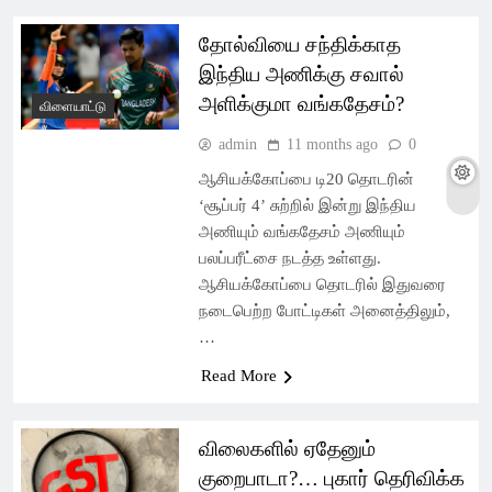
தோல்வியை சந்திக்காத
இந்திய அணிக்கு சவால்
அளிக்குமா வங்கதேசம்?
விளையாட்டு
admin
11 months ago
0
ஆசியக்கோப்பை டி20 தொடரின்
‘சூப்பர் 4’ சுற்றில் இன்று இந்திய
அணியும் வங்கதேசம் அணியும்
பலப்பரீட்சை நடத்த உள்ளது.
ஆசியக்கோப்பை தொடரில் இதுவரை
நடைபெற்ற போட்டிகள் அனைத்திலும்,
…
Read More
விலைகளில் ஏதேனும்
குறைபாடா?… புகார் தெரிவிக்க