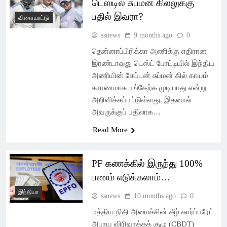
டெஸ்டில் சுப்மன் கில்லுக்கு
பதில் இவரா?
விளையாட்டு
ssnews
9 months ago
0
தென்னாப்பிரிக்கா அணிக்கு எதிரான
இரண்டாவது டெஸ்ட் போட்டியில் இந்திய
அணியின் கேப்டன் சுப்மன் கில் காயம்
காரணமாக பங்கேற்க முடியாது என்று
அறிவிக்கப்பட்டுள்ளது. இதனால்
அவருக்குப் பதிலாக…
Read More
PF கணக்கில் இருந்து 100%
பணம் எடுக்கலாம்…
இந்தியா
ssnews
10 months ago
0
மத்திய நிதி அமைச்சின் கீழ் கார்ப்பரேட்
அபாய விரிவாக்கக் குழு (CBDT)