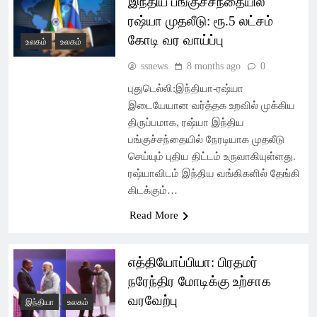
இந்திய பங்குச்சந்தையில்
Latest Pondicherry
ரஷ்யா முதலீடு: ரூ.5 லட்சம்
News, India News,
கோடி வர வாய்ப்பு
உலகம்
உலகம்
World News –
ssnews
8 months ago
0
SSsnews
புதுடெல்லி:இந்தியா-ரஷ்யா
இடையேயான வர்த்தக உறவில் முக்கிய
திருப்பமாக, ரஷ்யா இந்திய
பங்குச்சந்தையில் நேரடியாக முதலீடு
செய்யும் புதிய திட்டம் உருவாகியுள்ளது.
ரஷ்யாவிடம் இந்திய வங்கிகளில் தேங்கி
கிடக்கும்…
Read More
எத்தியோப்பியா: பிரதமர்
நரேந்திர மோடிக்கு உற்சாக
வரவேற்பு
இந்தியா
உலகம்