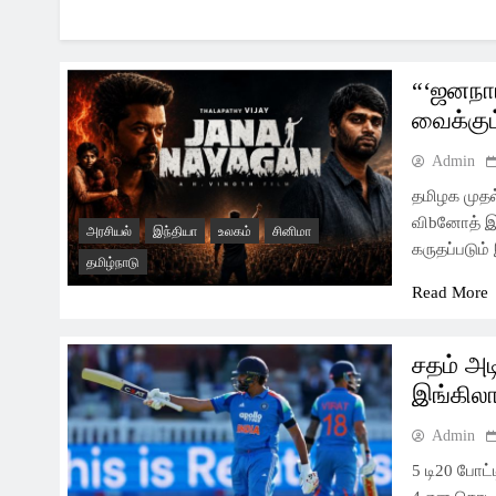
“‘ஜனநாய
வைக்கும
Admin
தமிழக முதல
விbனோத் இய
அரசியல்
இந்தியா
உலகம்
சினிமா
கருதப்படும
தமிழ்நாடு
Read More
சதம் அட
இங்கிலா
Admin
5 டி20 போட