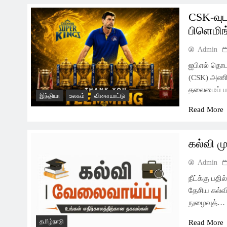
CSK-வு
பிளெமிங
Admin
ஐபிஎல் தொட
(CSK) அணிய
தலைமைப் ப
இந்தியா
உலகம்
விளையாட்டு
Read More
கல்வி ம
Admin
நீட்க்கு பத
தேசிய கல்வி
நுழைவுத்…
தமிழ்நாடு
Read More