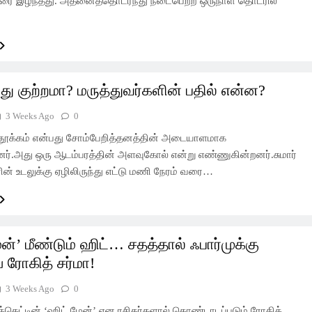
ை இழந்தது. அதனைத்தொடர்ந்து நடைபெற்ற ஒருநாள் தொடரில்
து குற்றமா? மருத்துவர்களின் பதில் என்ன?
3 Weeks Ago
0
 தூக்கம் என்பது சோம்பேறித்தனத்தின் அடையாளமாக
னர்.அது ஒரு ஆடம்பரத்தின் அளவுகோல் என்று எண்ணுகின்றனர்.சுமார்
ன் உடலுக்கு ஏழிலிருந்து எட்டு மணி நேரம் வரை…
அரசியல்
இந்தியா
ேன்’ மீண்டும் ஹிட்… சதத்தால் ஃபார்முக்கு
… முக்கிய
‘ஜனநாயகன்’ படத்தில் விஜய் சொன்ன
ய ரோகித் சர்மா!
‘குட் டச், பேட் டச்’… 8 வயது சிறுமி
3 Weeks Ago
0
தெரிவித்த அதிர்ச்சி தகவல்!
க்கெட்டின் ‘ஹிட் மேன்’ என ரசிகர்களால் கொண்டாடப்படும் ரோகித்