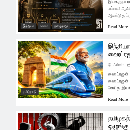
இயக்குநர் ர
பல்லவி ஆகி
ஆண்டு ஜம்ம
இந்தியா
உலகம்
தமிழ்நாடு
Read More
இந்தியா
ஹைட்ரஜன
Admin
ஹைட்ரஜன் ரய
ஹைட்ரஜன் எ
செய்து இயங
தமிழ்நாடு
Read More
தமிழகத்
ஒழுங்கு