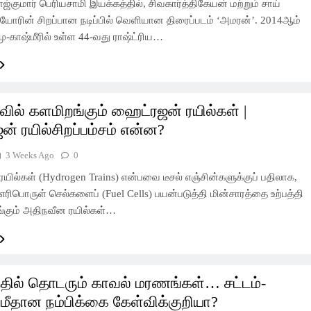
ாஜ்குமார் பெரியசாமி இயக்கத்தில், சிவகார்த்திகேயன் மற்றும் சாய்
யோரின் சிறப்பான நடிப்பில் வெளியான திரைப்படம் ‘அமரன்’. 2014ஆம்
ு-காஷ்மீரில் உள்ள 44-வது ராஷ்ட்ரிய…
வில் களமிறங்கும் ஹைட்ரஜன் ரயில்கள் |
் ரயில்சிறப்பம்சம் என்ன?
3 Weeks Ago
0
ில்கள் (Hydrogen Trains) என்பவை டீசல் எஞ்சின்களுக்குப் பதிலாக,
ரிபொருள் செல்களைப் (Fuel Cells) பயன்படுத்தி மின்சாரத்தை உற்பத்தி
்கும் அதிநவீன ரயில்கள்…
தில் தொடரும் காவல் மரணங்கள்… சட்டம்-
 மீதான நம்பிக்கை கேள்விக்குறியா?