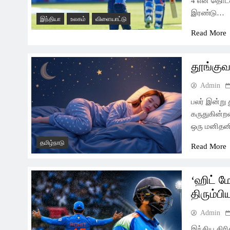
4 என தொடர
இரண்டு…
இந்தியா
உலகம்
விளையாட்டு
Read More
தூங்குவ
Admin
பலர் இன்று
கருதுகின்ற
ஒரு மனிதனி
தமிழ்நாடு
Read More
அரசியல்
இந்தியா
‘ஹிட் ம
தவெக அரசின் முதல் பட்ஜெட்
திரும்பி
அறிவிப்புகள் என்னென்ன?
Admin
3 Days Ago
இந்திய கிரி