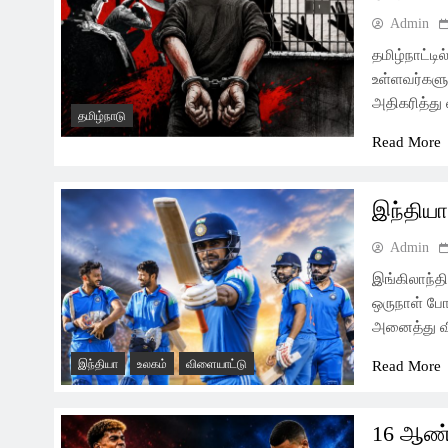
Admin
தமிழ்நாட்ட
உள்ளவர்களுக
அதிகரித்து
தமிழ்நாடு
Read More
இந்திய
Admin
இங்கிலாந்தி
ஒருநாள் போட
அனைத்து வி
இந்தியா
உலகம்
விளையாட்டு
Read More
16 ஆண்ட