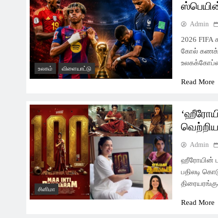
ஸ்பெயின
Admin
2026 FIFA 
கோல் கணக்க
உலகக்கோப்ப
உலகம்
விளையாட்டு
Read More
‘ஹீரோய
வெற்றிய
Admin
ஹீரோயின் பட
பதிலடி கொடு
திரையரங்கு
சினிமா
Read More