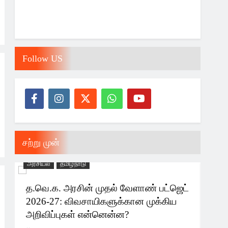
Follow US
சற்று முன்
அரசியல்
தமிழ்நாடு
தமிழ்
த.வெ.க. அரசின் முதல் வேளாண் பட்ஜெட்
இனி
2026-27: விவசாயிகளுக்கான முக்கிய
செய
அறிவிப்புகள் என்னென்ன?
3 