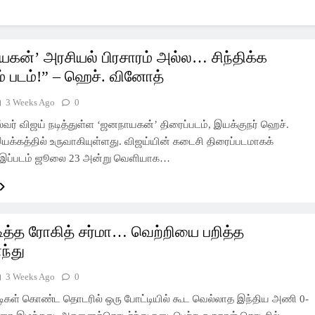
கன்’ அரசியல் பிரசாரம் அல்ல… சிந்திக்க
் படம்!” – ஹெச். வினோத்
3 Weeks Ago
0
்வர் விஜய் நடித்துள்ள ‘ஜனநாயகன்’ திரைப்படம், இயக்குநர் ஹெச்.
க்கத்தில் உருவாகியுள்ளது. விஜய்யின் கடைசி திரைப்படமாகக்
் இப்படம் ஜூலை 23 அன்று வெளியாக…
ித்த ரோகித் சர்மா… வெற்றியை பறித்த
ந்து
3 Weeks Ago
0
்டிகள் கொண்ட தொடரில் ஒரு போட்டியில் கூட வெல்லாத இந்திய அணி 0-