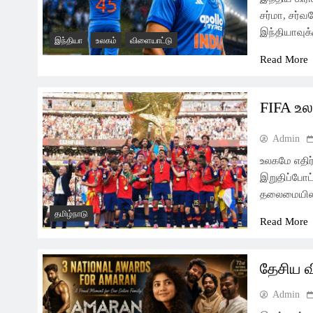
சர்மா, சர்வ
இந்தியாவு
இந்தியா
உலகம்
விளையாட்டு
Read More
FIFA உல
Admin
உலகமே எதிர்
இறுதிப்போட
தலைமையிலா
தமிழ்நாடு
Read More
தேசிய 
Admin