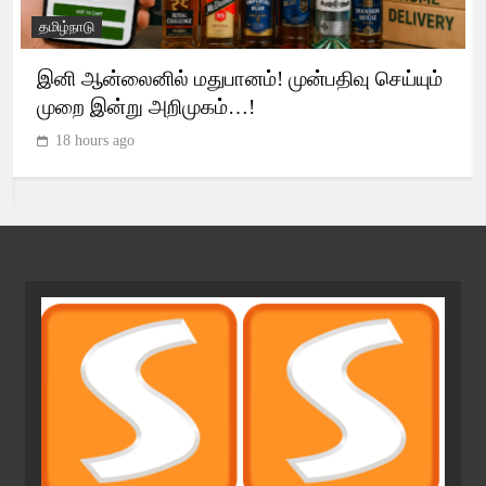
அரசியல்
இந்தியா
தவெக அரசின் முதல் பட்ஜெட்… முக்கிய
அறிவிப்புகள் என்னென்ன?
1 day ago