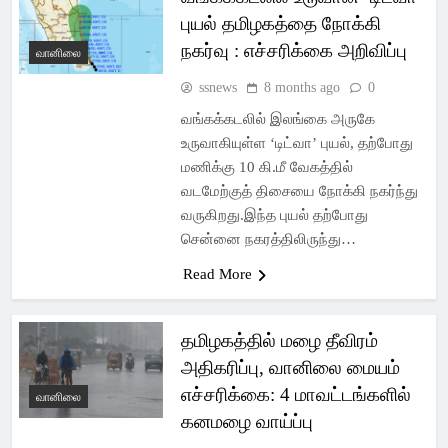
புயல் தமிழகத்தை நோக்கி
நகர்வு : எச்சரிக்கை அறிவிப்பு
வானிலை
ssnews
8 months ago
0
வங்கக்கடலில் இலங்கை அருகே
உருவாகியுள்ள ‘டிட்வா’ புயல், தற்போது
மணிக்கு 10 கி.மீ வேகத்தில்
வடமேற்குத் திசையை நோக்கி நகர்ந்து
வருகிறது.இந்த புயல் தற்போது
சென்னை நகரத்திலிருந்து…
Read More
தமிழகத்தில் மழை தீவிரம்
அதிகரிப்பு, வானிலை மையம்
எச்சரிக்கை: 4 மாவட்டங்களில்
வானிலை
கனமழை வாய்ப்பு