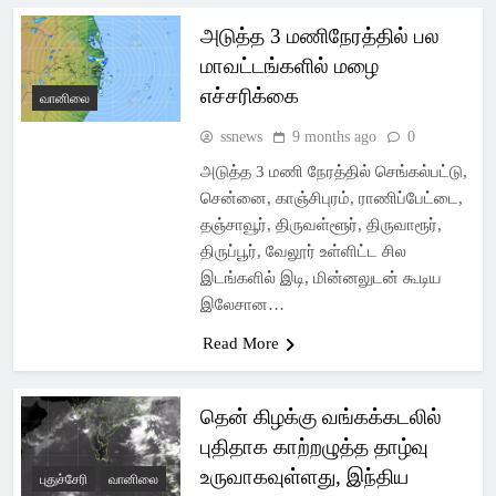
அடுத்த 3 மணிநேரத்தில் பல
மாவட்டங்களில் மழை
எச்சரிக்கை
வானிலை
ssnews
9 months ago
0
அடுத்த 3 மணி நேரத்தில் செங்கல்பட்டு,
சென்னை, காஞ்சிபுரம், ராணிப்பேட்டை,
தஞ்சாவூர், திருவள்ளூர், திருவாரூர்,
திருப்பூர், வேலூர் உள்ளிட்ட சில
இடங்களில் இடி, மின்னலுடன் கூடிய
இலேசான…
Read More
தென் கிழக்கு வங்கக்கடலில்
புதிதாக காற்றழுத்த தாழ்வு
உருவாகவுள்ளது, இந்திய
புதுச்சேரி
வானிலை