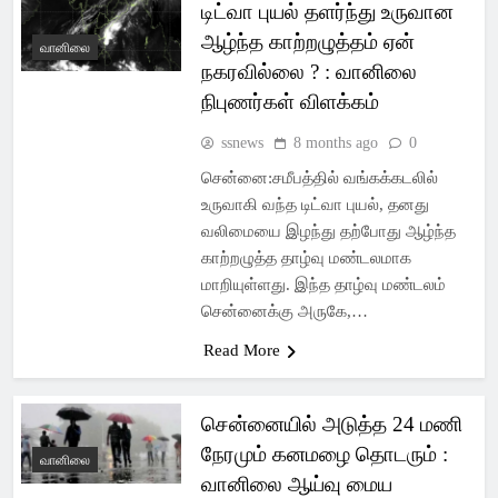
டிட்வா புயல் தளர்ந்து உருவான
ஆழ்ந்த காற்றழுத்தம் ஏன்
வானிலை
நகரவில்லை ? : வானிலை
நிபுணர்கள் விளக்கம்
ssnews
8 months ago
0
சென்னை:சமீபத்தில் வங்கக்கடலில்
உருவாகி வந்த டிட்வா புயல், தனது
வலிமையை இழந்து தற்போது ஆழ்ந்த
காற்றழுத்த தாழ்வு மண்டலமாக
மாறியுள்ளது. இந்த தாழ்வு மண்டலம்
சென்னைக்கு அருகே,…
Read More
சென்னையில் அடுத்த 24 மணி
நேரமும் கனமழை தொடரும் :
வானிலை
வானிலை ஆய்வு மைய