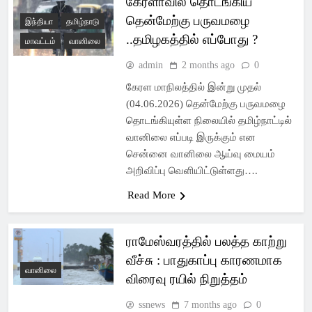
கேரளாவில் தொடங்கிய
Latest Pondicherry
தென்மேற்கு பருவமழை
இந்தியா
தமிழ்நாடு
News, India News,
..தமிழகத்தில் எப்போது ?
மாவட்டம்
வானிலை
World News –
admin
2 months ago
0
SSsnews
கேரள மாநிலத்தில் இன்று முதல்
(04.06.2026) தென்மேற்கு பருவமழை
தொடங்கியுள்ள நிலையில் தமிழ்நாட்டில்
வானிலை எப்படி இருக்கும் என
சென்னை வானிலை ஆய்வு மையம்
அறிவிப்பு வெளியிட்டுள்ளது….
Read More
ராமேஸ்வரத்தில் பலத்த காற்று
வீச்சு : பாதுகாப்பு காரணமாக
வானிலை
விரைவு ரயில் நிறுத்தம்
ssnews
7 months ago
0