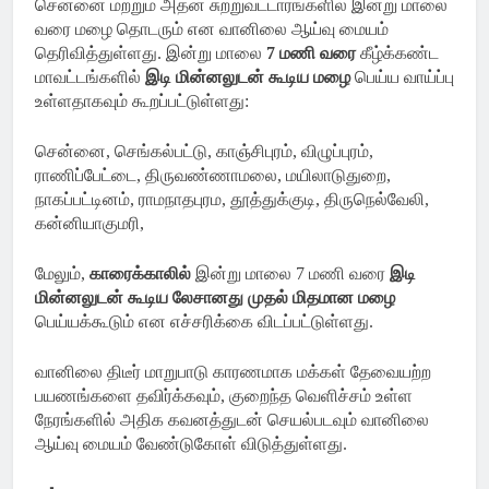
சென்னை மற்றும் அதன் சுற்றுவட்டாரங்களில் இன்று மாலை
வரை மழை தொடரும் என வானிலை ஆய்வு மையம்
தெரிவித்துள்ளது. இன்று மாலை
7 மணி வரை
கீழ்க்கண்ட
மாவட்டங்களில்
இடி மின்னலுடன் கூடிய மழை
பெய்ய வாய்ப்பு
உள்ளதாகவும் கூறப்பட்டுள்ளது:
சென்னை, செங்கல்பட்டு, காஞ்சிபுரம், விழுப்புரம்,
ராணிப்பேட்டை, திருவண்ணாமலை, மயிலாடுதுறை,
நாகப்பட்டினம், ராமநாதபுரம, தூத்துக்குடி, திருநெல்வேலி,
கன்னியாகுமரி,
மேலும்,
காரைக்காலில்
இன்று மாலை 7 மணி வரை
இடி
மின்னலுடன் கூடிய லேசானது முதல் மிதமான மழை
பெய்யக்கூடும் என எச்சரிக்கை விடப்பட்டுள்ளது.
வானிலை திடீர் மாறுபாடு காரணமாக மக்கள் தேவையற்ற
பயணங்களை தவிர்க்கவும், குறைந்த வெளிச்சம் உள்ள
நேரங்களில் அதிக கவனத்துடன் செயல்படவும் வானிலை
ஆய்வு மையம் வேண்டுகோள் விடுத்துள்ளது.