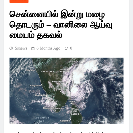
Latest Pondicherry
சென்னையில் இன்று மழை
News, India News,
தொடரும் – வானிலை ஆய்வு
World News –
மையம் தகவல்
SSsnews
Ssnews
8 Months Ago
0