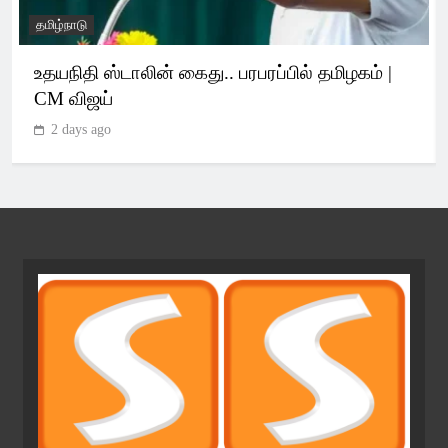
தமிழ்நாடு
உதயநிதி ஸ்டாலின் கைது.. பரபரப்பில் தமிழகம் |
CM விஜய்
2 days ago