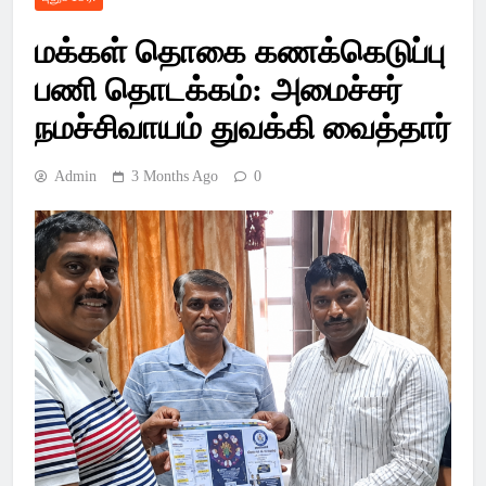
Latest Pondicherry
மக்கள் தொகை கணக்கெடுப்பு
News, India News,
பணி தொடக்கம்: அமைச்சர்
World News –
நமச்சிவாயம் துவக்கி வைத்தார்
SSsnews
Admin
3 Months Ago
0