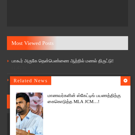
Most Viewed Posts
பாகூர் அருகே தென்பெண்ணை ஆற்றில் மணல் திருட்டு!
(1,423)
40 ஆண்டுகள் பின்னர் கிளிஞ்சல்மேடு ஸ்ரீ எல்லையம்மன்
Related News
ஆலயத்தில் தேர் திருவிழா
(1,124)
மாணவர்களின் ஸ்கேட்டிங் பயணத்திற்கு
Follow Us
கைகொடுத்த MLA JCM…!