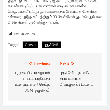
இதன் இரண்டாம் கட்டமாக, ஜூன் 1 முதல் ஜூன் 30 வரை
கணக்கெடுப்புப் பணியாளர்கள் வீடு வீடாக சென்று
பொதுமக்களிடமிருந்து தகவல்களை நேரடியாக சேகரிக்க
உள்ளனர். இந்த கட்டத்திலும் 33 கேள்விகள் இடம்பெறும் என
அதிகாரிகள் தெரிவித்துள்ளனர்.
Post Views:
159
Tagged:
Census
புதுச்சேரி
Previous:
Next:
Post
navigation
புதுவையில் மழையால்
புதுச்சேரி தற்காலிக
ஏற்பட்ட பாதிப்பை
சபாநாயகராக
உடனடியாக சரி செய்த
அன்பழகன் நியமனம்
JCM குழுவினர்