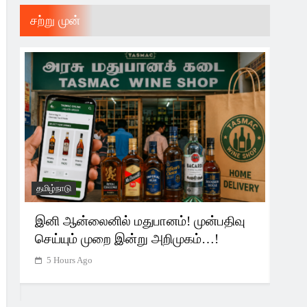
சற்று முன்
தமிழ்நாடு
அரசி
்
இனி ஆன்லைனில் மதுபானம்! முன்பதிவு
தவெ
செய்யும் முறை இன்று அறிமுகம்…!
அறி
5 Hours Ago
22