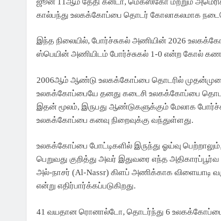
ஜூன் 11ஆம் தேதி கனடா, மெக்ஸிகோ மற்றும் அமெரிக
கால்பந்து உலகக்கோப்பை தொடர் கோலாகலமாக நடைபெ
இந்த நிலையில், போர்ச்சுகல் அணியின் 2026 உலகக்கோப
ஸ்பெயின் அணியிடம் போர்ச்சுகல் 1-0 என்ற கோல் கண
2006ஆம் ஆண்டு உலகக்கோப்பை தொடரில் முதன்முற
உலகக்கோப்பையே தனது கடைசி உலகக்கோப்பை தொடராக இர
இதன் மூலம், இருபது ஆண்டுகளுக்கும் மேலாக போர்
உலகக்கோப்பை கனவு நிறைவுக்கு வந்துள்ளது.
தமிழ்நாடு
உலகக்கோப்பை போட்டிகளில் இருந்து ஓய்வு பெற்றாலும்
உதயநிதி ஸ்டாலின் கைது.. பரபர
பெறுவது குறித்து அவர் இதுவரை எந்த அதிகாரப்பூர்வ
தமிழகம் | CM விஜய்
அல்-நாசர் (Al-Nassr) கிளப் அணிக்காக விளையாடி வ
என்று எதிர்பார்க்கப்படுகிறது.
2 Days Ago
41 வயதான ரொனால்டோ, தொடர்ந்து 6 உலகக்கோப்பைத் 