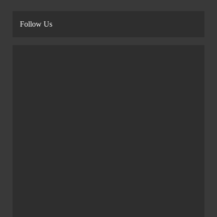
Follow Us
‘ஹிட் மேன்’ மீண்டும் ஹிட்…
சதத்தால் ஃபார்முக்கு திரும்பிய
ரோகித் சர்மா!
Admin
2 Weeks Ago
0