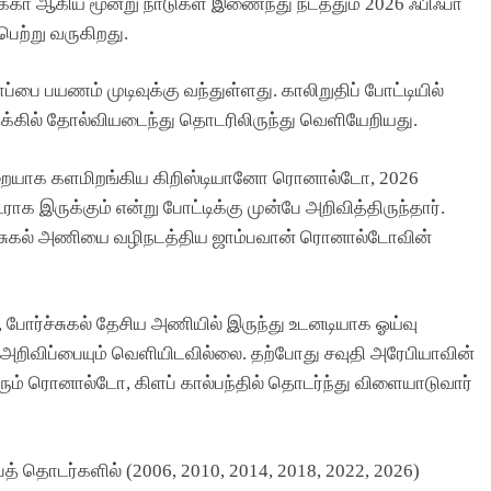
்கா ஆகிய மூன்று நாடுகள் இணைந்து நடத்தும் 2026 ஃபிஃபா
ற்று வருகிறது.
்பை பயணம் முடிவுக்கு வந்துள்ளது. காலிறுதிப் போட்டியில்
க்கில் தோல்வியடைந்து தொடரிலிருந்து வெளியேறியது.
ையாக களமிறங்கிய கிறிஸ்டியானோ ரொனால்டோ, 2026
ுக்கும் என்று போட்டிக்கு முன்பே அறிவித்திருந்தார்.
ச்சுகல் அணியை வழிநடத்திய ஜாம்பவான் ரொனால்டோவின்
அரசியல்
தமிழ்நாடு
, போர்ச்சுகல் தேசிய அணியில் இருந்து உடனடியாக ஓய்வு
ப்பில்
த.வெ.க. அரசின் முதல் வேளாண் பட்ஜெட
 அறிவிப்பையும் வெளியிடவில்லை. தற்போது சவுதி அரேபியாவின்
2026-27: விவசாயிகளுக்கான முக்கிய
ரும் ரொனால்டோ, கிளப் கால்பந்தில் தொடர்ந்து விளையாடுவார்
அறிவிப்புகள் என்னென்ன?
6 Minutes Ago
தொடர்களில் (2006, 2010, 2014, 2018, 2022, 2026)