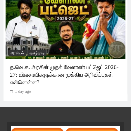
அரசியல்
தமிழ்நாடு
த.வெ.க. அரசின் முதல் வேளாண் பட்ஜெட் 2026-
27: விவசாயிகளுக்கான முக்கிய அறிவிப்புகள்
என்னென்ன?
1 day ago