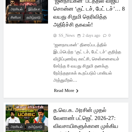
‘ஜனநாயகன்’ படத்தில் விஜய்
Latest Pondicherry
சொன்ன ‘குட் டச், பேட் டச்’… 8
அரசியல்
இந்தியா
News, India News,
வயது சிறுமி தெரிவித்த
சினிமா
தமிழ்நாடு
அதிர்ச்சி தகவல்!
World News –
SS_News
2 days ago
0
SSsnews
‘ஜனநாயகன்’ திரைப்படத்தில்
இடம்பெற்ற ‘குட் டச், பேட் டச்’ குறித்த
விழிப்புணர்வு காட்சி, சென்னையைச்
சேர்ந்த 8 வயது சிறுமி தனக்கு
நேர்ந்ததாகக் கூறப்படும் பாலியல்
அத்துமீறல்…
Read More
த.வெ.க. அரசின் முதல்
வேளாண் பட்ஜெட் 2026-27:
விவசாயிகளுக்கான முக்கிய
அரசியல்
தமிழ்நாடு