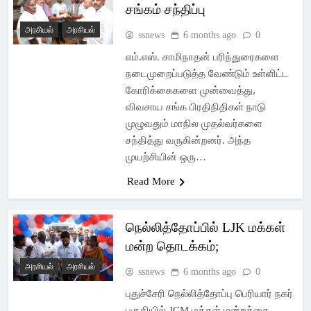
சங்கம் சந்திப்பு
அரசியல்
அரசியல்
ssnews
6 months ago
0
எம்.எஸ். சாமிநாதன் பரிந்துரைகளை
நடைமுறைப்படுத்த வேண்டும் உள்ளிட்ட
கோரிக்கைகளை முன்வைத்து,
விவசாய சங்க பிரதிநிதிகள் நாடு
முழுவதும் மாநில முதல்வர்களை
சந்தித்து வருகின்றனர். அந்த
முயற்சியின் ஒரு…
Read More
நெல்லித்தோப்பில் LJK மக்கள்
மன்ற தொடக்கம்;
அரசியல்
அரசியல்
ssnews
6 months ago
0
புதுச்சேரி நெல்லித்தோப்பு பெரியார் நகர்
பகுதியில் JCM மக்கள் மன்றத்தை