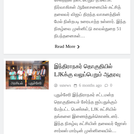
சேலத்தில் நடைபெறும் த.வெ.க.
நிர்வாகிகள் ஆலோசனையில் கட்சித்
தலைவர் விஜய் திறந்த வாகனத்தின்
மேல் நின்றபடி உரையாற்ற உள்ளார். இந்த
நிகழ்வை முன்னிட்டு காவல்துறை 51
நிபந்தனைகள்…
Read More
இந்திராநகர் தொகுதியில்
LJKக்கு வலுப்பெறும் ஆதரவு
அரசியல்
புதுச்சேரி
ssnews
6 months ago
0
புதுச்சேரி இந்திராநகர் சட்டமன்ற
தொகுதியைச் சேர்ந்த ஐம்பதுக்கும்
மேற்பட்ட பெண்கள், LJK கட்சியில்
தங்களை இணைத்துக்கொண்டனர்.
இந்த நிகழ்வு கட்சியின் தலைவர் ஜோஸ்
சார்லஸ் மார்டின் முன்னிலையில்…