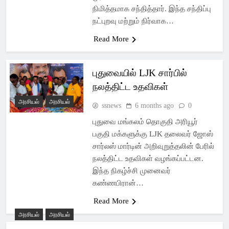
நிமித்தமாக சந்தித்தார். இந்த சந்திப்பு
நட்புறவு மற்றும் நிர்வாக…
Read More
புதுவையில் LJK சார்பில்
நலத்திட்ட உதவிகள்
அரசியல்
அரசியல்
ssnews
6 months ago
0
புதுவை மங்கலம் தொகுதி அரியூர்
பகுதி மக்களுக்கு LJK தலைவர் ஜோஸ்
சார்லஸ் மார்டின் அறிவுறுத்தலின் பேரில்
நலத்திட்ட உதவிகள் வழங்கப்பட்டன.
இந்த நிகழ்ச்சி முனைவர்
கண்ணபிரான்…
Read More
அரசியல்
அரசியல்