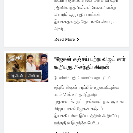
ஸ்டார் ரஜினிகாந்தின் மனைவி லதா
ரஜினிகாந்த் ‘மக்கள் மேடை’ என்ற
பெயரில் ஒரு புதிய மக்கள்
இயக்கத்தைத் தொடங்கியுள்ளார்.
அவர்,…
Read More
“ஜேசன் சஞ்சய் பற்றி விஜய் சார்
கூறியது..”-சந்தீப் கிஷன்
அரசியல்
சினிமா
admin
2 months ago
0
சந்தீப் கிஷன் நடிப்பில் உருவாகியுள்ள
படம் ‘சிக்மா’ தமிழ்நாடு
முதலமைச்சரும் முன்னாள் நடிகருமான
விஜய் மகன் ஜேசன் சஞ்சய்
இயக்கியுள்ள இப்படத்தின் அறிவிப்பு
வந்ததில் இருந்தே பெரிய…