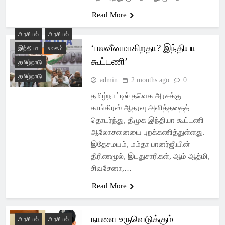
Read More
அரசியல்
அரசியல்
‘பலவீனமாகிறதா? இந்தியா
இந்தியா
உலகம்
கூட்டணி’
தமிழ்நாடு
தமிழ்நாடு
admin
2 months ago
0
தமிழ்நாட்டில் தவெக அரசுக்கு
காங்கிரஸ் ஆதரவு அளித்ததைத்
தொடர்ந்து, திமுக இந்தியா கூட்டணி
ஆலோசனையை புறக்கணித்துள்ளது.
இதேசமயம், மம்தா பானர்ஜியின்
திரிணமூல், இடதுசாரிகள், ஆம் ஆத்மி,
சிவசேனா,…
Read More
நாளை உருவெடுக்கும்
அரசியல்
அரசியல்