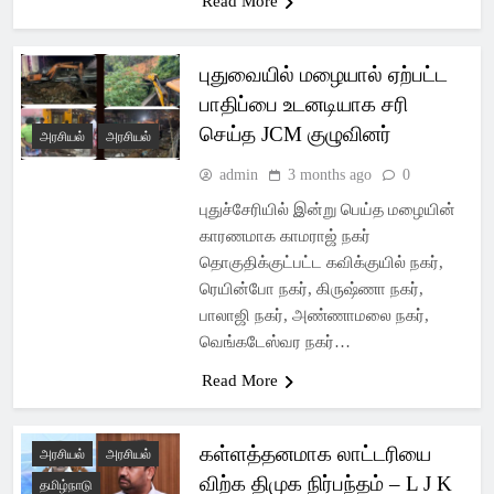
Read More
புதுவையில் மழையால் ஏற்பட்ட
பாதிப்பை உடனடியாக சரி
செய்த JCM குழுவினர்
அரசியல்
அரசியல்
admin
3 months ago
0
புதுச்சேரியில் இன்று பெய்த மழையின்
காரணமாக காமராஜ் நகர்
தொகுதிக்குட்பட்ட கவிக்குயில் நகர்,
ரெயின்போ நகர், கிருஷ்ணா நகர்,
பாலாஜி நகர், அண்ணாமலை நகர்,
வெங்கடேஸ்வர நகர்…
Read More
கள்ளத்தனமாக லாட்டரியை
அரசியல்
அரசியல்
விற்க திமுக நிர்பந்தம் – L J K
தமிழ்நாடு