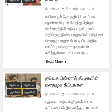
அரசியல்
அரசியல்
ssnews
5 months ago
0
மயிலாப்பூர் தொகுதியில் எடப்பாடி
பழனிசாமியுடன் சேர்ந்து தேர்தல்
பிரச்சாரத்தில் ஈடுபட்டதன் மூலம்
அத்தொகுதியில் பாஜகவின் தமிழிசை
சௌந்தரராஜன் போட்டியிட அதிக
வாய்ப்பு உள்ளதாக தகவல்கள்
கசிந்துள்ளன. சட்டசபைத்…
Read More
தவெக பின்னால் திமுகவின்
மறைமுக திட்டங்கள்
அரசியல்
அரசியல்
புதுச்சேரி
புதுச்சேரி
ssnews
5 months ago
0
புதுவை மாநில தேர்தலில் NDA
கூட்டணியில் இணைந்து LJK கட்சி