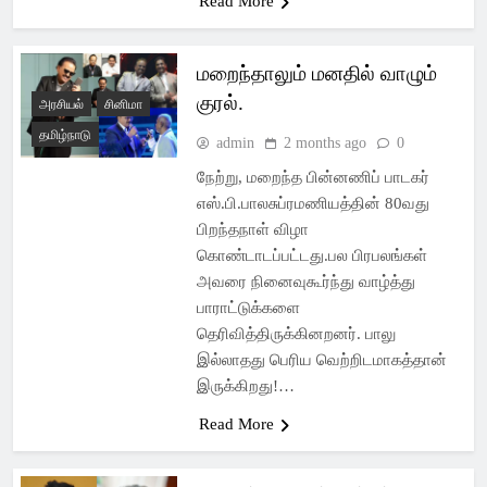
Read More
மறைந்தாலும் மனதில் வாழும்
குரல்.
அரசியல்
சினிமா
தமிழ்நாடு
admin
2 months ago
0
நேற்று, மறைந்த பின்னணிப் பாடகர்
எஸ்.பி.பாலசுப்ரமணியத்தின் 80வது
பிறந்தநாள் விழா
கொண்டாடப்பட்டது.பல பிரபலங்கள்
அவரை நினைவுகூர்ந்து வாழ்த்து
பாராட்டுக்களை
தெரிவித்திருக்கினறனர். பாலு
இல்லாதது பெரிய வெற்றிடமாகத்தான்
இருக்கிறது!…
Read More