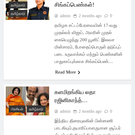
சிங்கப்பெண்கள்!
தமிழ்நாடு
தமிழ்நாடு
admin
2 months ago
0
தமிழக சட்டப்பேரவையின் 17-வது
முதல்வர் விஜய், அவரின் முதல்
கையெழுத்து 200 யூனிட் இலவச
மின்சாரம், போதைப்பொருள் தடுப்புப்
படை உருவாக்கம் மற்றும் பெண்களின்
பாதுகாப்புக்காக சிங்கப்பெண்…
Read More
களமிறங்கிய லதா
ரஜினிகாந்த்…
அரசியல்
தமிழ்நாடு
admin
2 months ago
0
இந்திய திரையுலகின் பின்னணி
பாடகியும்,தயாரிப்பாளருமான சூப்பர்