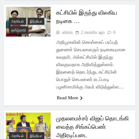
கட்சியில் இருந்து விலகிய
நடிகை …
அரசியல்
இந்தியா
தமிழ்நாடு
admin
2 months ago
0
அதிமுகவின் கொள்கைப் பரப்புத்
துணைச் செயலாளரும் நடிகையுமான
கவுதமி, அக்கட்சியில் இருந்து
விலகுவதாக அறிவித்துள்ளார்.
இதனைத் தொடர்ந்து, கட்சியின்
பொதுச் செயலாளர் எடப்பாடி
பழனிசாமிக்கு அவர் விடுத்துள்ள…
Read More
முதலமைச்சர் விஜய் தொடங்கி
வைத்த சிங்கப்பெண்
அதிரடிப்படை
அரசியல்
இந்தியா