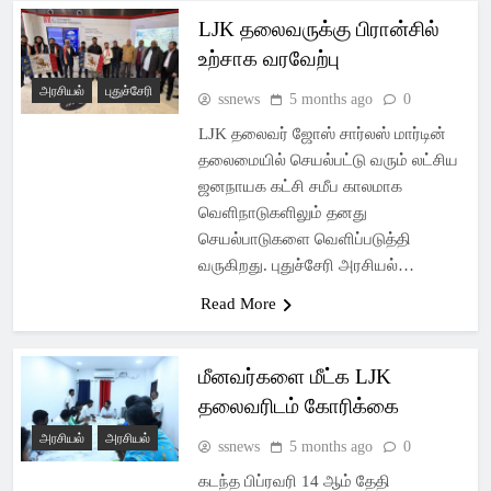
LJK தலைவருக்கு பிரான்சில்
உற்சாக வரவேற்பு
அரசியல்
புதுச்சேரி
ssnews
5 months ago
0
LJK தலைவர் ஜோஸ் சார்லஸ் மார்டின்
தலைமையில் செயல்பட்டு வரும் லட்சிய
ஜனநாயக கட்சி சமீப காலமாக
வெளிநாடுகளிலும் தனது
செயல்பாடுகளை வெளிப்படுத்தி
வருகிறது. புதுச்சேரி அரசியல்…
Read More
மீனவர்களை மீட்க LJK
தலைவரிடம் கோரிக்கை
அரசியல்
அரசியல்
ssnews
5 months ago
0
கடந்த பிப்ரவரி 14 ஆம் தேதி