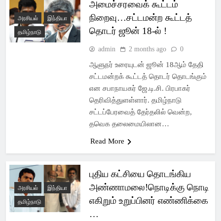
அமைச்சரவைக் கூட்டம்
நிறைவு…சட்டமன்ற கூட்டத்
அரசியல்
இந்தியா
தொடர் ஜூன் 18-ல் !
தமிழ்நாடு
admin
2 months ago
0
ஆளுநர் உரையுடன் ஜூன் 18ஆம் தேதி
சட்டமன்றக் கூட்டத் தொடர் தொடங்கும்
என சபாநாயகர் ஜே.டி.சி. பிரபாகர்
தெரிவித்துளள்ளார். தமிழ்நாடு
சட்டப்பேரவைத் தேர்தலில் வென்ற,
தவெக தலைமையிலான…
Read More
புதிய கட்சியை தொடங்கிய
அண்ணாமலை!நொடிக்கு நொடி
அரசியல்
இந்தியா
எகிறும் உறுப்பினர் எண்ணிக்கை
தமிழ்நாடு
…