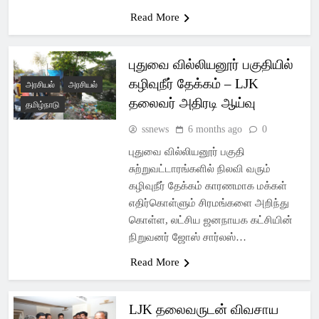
Read More
புதுவை வில்லியனூர் பகுதியில்
கழிவுநீர் தேக்கம் – LJK
அரசியல்
அரசியல்
தலைவர் அதிரடி ஆய்வு
தமிழ்நாடு
ssnews
6 months ago
0
புதுவை வில்லியனூர் பகுதி
சுற்றுவட்டாரங்களில் நிலவி வரும்
கழிவுநீர் தேக்கம் காரணமாக மக்கள்
எதிர்கொள்ளும் சிரமங்களை அறிந்து
கொள்ள, லட்சிய ஜனநாயக கட்சியின்
நிறுவனர் ஜோஸ் சார்லஸ்…
Read More
LJK தலைவருடன் விவசாய