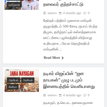
தலைவர் குற்றச்சாட்டு
தமிழ்நாடு
ssnews
4 months ago
0
தேர்தல் பத்திரம் மூலமாக மார்டின்
குழுமத்திடம் 500 கோடி ரூபாய் பெற்ற
திமுக, தமிழ்நாட்டில் கள்ளத்தனமாக
லாட்டரியை புழக்கத்தில் விடுமாறு
கூறியதாக , பிரபல தொழிலதிபர்
மார்டினின்…
Read More
நடிகர் விஜய்யின் “ஜன
நாயகன்” முழு படமும்
அரசியல்
அரசியல்
இணையத்தில் வெளியானது
சினிமா
ssnews
4 months ago
0
நடிகரும், த.வெ.க., தலைவருமான