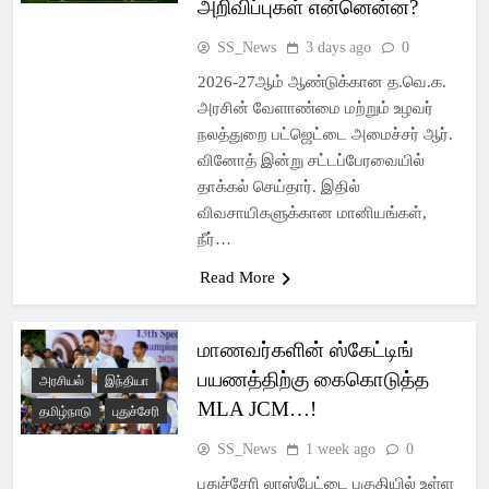
அறிவிப்புகள் என்னென்ன?
SS_News
3 days ago
0
2026-27ஆம் ஆண்டுக்கான த.வெ.க.
அரசின் வேளாண்மை மற்றும் உழவர்
நலத்துறை பட்ஜெட்டை அமைச்சர் ஆர்.
வினோத் இன்று சட்டப்பேரவையில்
தாக்கல் செய்தார். இதில்
விவசாயிகளுக்கான மானியங்கள்,
நீர்…
Read More
மாணவர்களின் ஸ்கேட்டிங்
பயணத்திற்கு கைகொடுத்த
அரசியல்
இந்தியா
MLA JCM…!
தமிழ்நாடு
புதுச்சேரி
SS_News
1 week ago
0
புதுச்சேரி லாஸ்பேட்டை பகுதியில் உள்ள