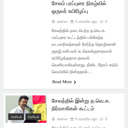
சேலம் பரப்புரை நிகழ்வில்
ஒருவர் உயிரிழப்பு
ssnews
6 months ago
0
சேலத்தில் நடைபெற்ற த.வெ.க.
பரப்புரை கூட்டத்தில் பங்கேற்ற
வடமாநிலத்தைச் சேர்ந்த தொழிலாளி
சூரஜ் என்பவர் உடல்நலக்குறைவால்
உயிரிழந்ததாக தகவல்
வெளியாகியுள்ளது. நீண்ட நேரம் கடும்
வெயிலில் நின்றதால்…
Read More
சேலத்தில் இன்று த.வெ.க.
நிர்வாகிகள் கூட்டம்
அரசியல்
அரசியல்
ssnews
6 months ago
0