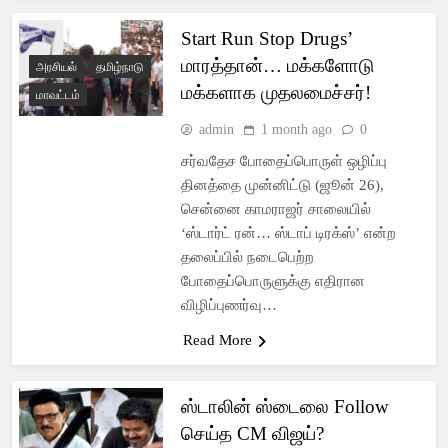
Start Run Stop Drugs’
மாரத்தான்… மக்களோடு
அரசியல்
தமிழ்நாடு
மக்களாக முதலமைச்சர்!
மாவட்டம்
admin
1 month ago
0
சர்வதேச போதைப்பொருள் ஒழிப்பு
தினத்தை முன்னிட்டு (ஜூன் 26),
சென்னை காமராஜர் சாலையில்
‘ஸ்டார்ட் ரன்… ஸ்டாப் டிரக்ஸ்’ என்ற
தலைப்பில் நடைபெற்ற
போதைப்பொருளுக்கு எதிரான
விழிப்புணர்வு…
Read More
ஸ்டாலின் ஸ்டைலை Follow
செய்த CM விஜய்?