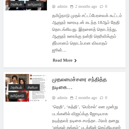
அரசியல்
தமிழ்நாடு
admin
2 months ago
0
தமிழ்நாடு முதல் சட்டப்பேரவைக் கூட்டம்
ஆளுநர் உரையுடன் கடந்த 18ஆம் தேதி
தொடங்கியது. இதனைத் தொடர்ந்து,
ஆளுநர் உரைக்கு நன்றி தெரிவிக்கும்
தீர்மானம் தொடர்பான விவாதம்
ஜூன்…
Read More
முதலமைச்சரை சந்தித்த
நடிகை…
அரசியல்
சினிமா
தமிழ்நாடு
admin
2 months ago
0
‘தெறி’, ‘கத்தி’, ‘மெர்சல்’ என மூன்று
படங்களில் விஜய்க்கு ஜோடியாக
நடித்தவர் நடிகை சமந்தா. அவர் தனது
‘எங்கள் தங்கம்’ படத்தின் செய்தியாளர்