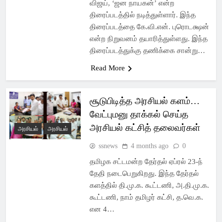
விஜய், ‘ஜன நாயகன்’ என்ற
திரைப்படத்தில் நடித்துள்ளார். இந்த
திரைப்படத்தை கே.வி.என். புரொடக்ஷன்
என்ற நிறுவனம் தயாரித்துள்ளது. இந்த
திரைப்படத்துக்கு தணிக்கை சான்று…
Read More
சூடுபிடித்த அரசியல் களம்…
வேட்புமனு தாக்கல் செய்த
அரசியல் கட்சித் தலைவர்கள்
அரசியல்
அரசியல்
ssnews
4 months ago
0
தமிழக சட்டமன்ற தேர்தல் ஏப்ரல் 23-ந்
தேதி நடைபெறுகிறது. இந்த தேர்தல்
களத்தில் தி.மு.க. கூட்டணி, அ.தி.மு.க.
கூட்டணி, நாம் தமிழர் கட்சி, த.வெ.க.
என 4…