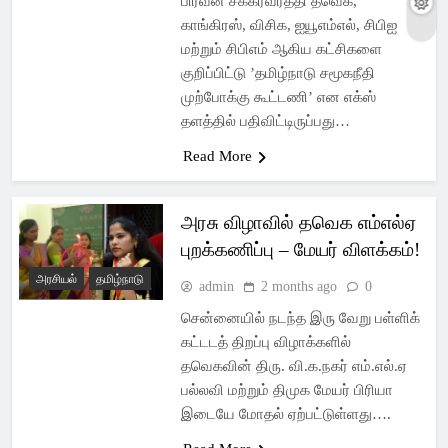
பிரவீன் சக்கரவர்த்தி தவெக,
காங்கிரஸ், விசிக, ஐயூஎம்எல், சிபிஐ
மற்றும் சிபிஎம் ஆகிய கட்சிகளை
குறிப்பிட்டு ’தமிழ்நாடு சமூகநீதி
முற்போக்கு கூட்டணி’ என எக்ஸ்
தளத்தில் பதிவிட்டிருப்பது…
Read More
அரசு விழாவில் தவெக எம்எல்ஏ
புறக்கணிப்பு – மேயர் விளக்கம்!
அரசியல்
தமிழ்நாடு
admin
2 months ago
0
சென்னையில் நடந்த இரு வேறு பள்ளிக்
கட்டடத் திறப்பு விழாக்களில்
தவெகவின் திரு. வி.க.நகர் எம்.எல்.ஏ
பல்லவி மற்றும் திமுக மேயர் பிரியா
இடையே மோதல் ஏற்பட்டுள்ளது….