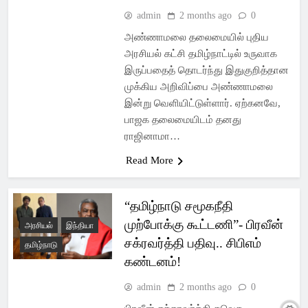
admin
2 months ago
0
அண்ணாமலை தலைமையில் புதிய
அரசியல் கட்சி தமிழ்நாட்டில் உருவாக
இருப்பதைத் தொடர்ந்து இதுகுறித்தான
முக்கிய அறிவிப்பை அண்ணாமலை
இன்று வெளியிட்டுள்ளார். ஏற்கனவே,
பாஜக தலைமையிடம் தனது
ராஜினாமா…
Read More
“தமிழ்நாடு சமூகநீதி
முற்போக்கு கூட்டணி”- பிரவீன்
அரசியல்
இந்தியா
சக்ரவர்த்தி பதிவு.. சிபிஎம்
தமிழ்நாடு
கண்டனம்!
admin
2 months ago
0