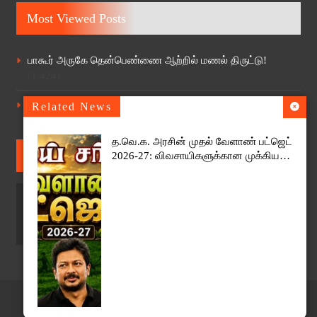
Most Viewed Posts
பாகூர் அருகே தென்பெண்ணை ஆற்றில் மணல் திருட்டு!
(1,424)
40 ஆண்டுகள் பின்னர் கிளிஞ்சல்மேடு ஸ்ரீ எல்லையம்மன்
Related News
ஆலயத்தில் தேர் திருவிழா
(1,126)
த.வெ.க. அரசின் முதல் வேளாண் பட்ஜெட்
Follow Us
2026-27: விவசாயிகளுக்கான முக்கிய
அறிவிப்புகள் என்னென்ன?
@2026 - ssnews.digital. All Right Reserved.