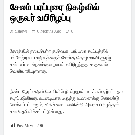
Latest Pondicherry
சேலம் பரப்புரை நிகழ்வில்
News, India News,
ஒருவர் உயிரிழப்பு
World News –
Ssnews
6 Months Ago
0
SSsnews
சேலத்தில் நடைபெற்ற த.வெ.க. பரப்புரை கூட்டத்தில்
பங்கேற்ற வடமாநிலத்தைச் சேர்ந்த தொழிலாளி சூரஜ்
என்பவர் உடல்நலக்குறைவால் உயிரிழந்ததாக தகவல்
வெளியாகியுள்ளது.
நீண்ட நேரம் கடும் வெயிலில் நின்றதால் மயக்கம் ஏற்பட்டதாக
கூறப்படுகிறது. உடனடியாக மருத்துவமனைக்கு கொண்டு
செல்லப்பட்டாலும், சிகிச்சை பலனின்றி அவர் உயிரிழந்தார்
என தெரிவிக்கப்பட்டுள்ளது.
Post Views:
296