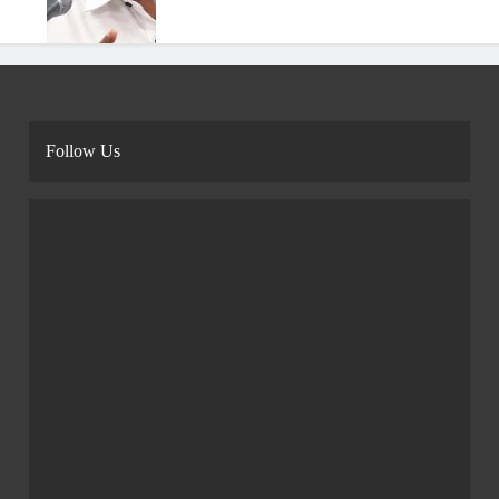
Follow Us
“‘ஜனநாயகன்’ அரசியல் பிரசாரம்
அல்ல… சிந்திக்க வைக்கும் படம்!” –
ஹெச். வினோத்
Admin
2 Weeks Ago
0