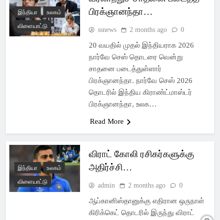
பிரக்ஞானந்தா…
இந்தியா
உலகம்
விளையாட்டு
ssnews
2 months ago
0
20 வயதில் முதல் இந்தியராக 2026
நார்வே செஸ் தொடரை வென்று
சாதனை படைத்துள்ளார்
பிரக்ஞானந்தா. நார்வே செஸ் 2026
தொடரில் இந்திய கிராண்ட்மாஸ்டர்
பிரக்ஞானந்தா, உலக…
Read More
விராட் கோலி ரசிகர்களுக்கு
அதிர்ச்சி…
இந்தியா
உலகம்
விளையாட்டு
admin
2 months ago
0
ஆப்கானிஸ்தானுக்கு எதிரான ஒருநாள்
கிரிக்கெட் தொடரில் இருந்து விராட்