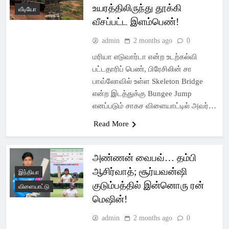
உயரத்திலிருந்து தூக்கி
வீடியோ
வீசப்பட்ட இளம்பெண்!
admin
2 months ago
0
மரியா எடுவார்டா என்ற உடற்கல்வி
பட்டதாரிப் பெண், பிரேசிலின் சா
பாவ்லோவில் உள்ள Skeleton Bridge
என்ற இடத்துக்கு Bungee Jump
எனப்படும் சாகச விளையாட்டில் அவர்…
Read More
அண்ணன் வைபவ்… தம்பி
ஆசிர்வாத்; சூர்யவன்ஷி
இந்தியா
குடும்பத்தில் இன்னொரு ரன்
விளையாட்டு
மெஷின்!
admin
2 months ago
0