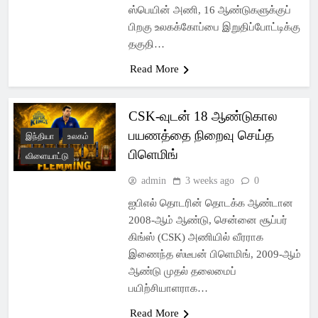
ஸ்பெயின் அணி, 16 ஆண்டுகளுக்குப்
பிறகு உலகக்கோப்பை இறுதிப்போட்டிக்கு
தகுதி…
Read More
CSK-வுடன் 18 ஆண்டுகால
பயணத்தை நிறைவு செய்த
இந்தியா
உலகம்
பிளெமிங்
விளையாட்டு
admin
3 weeks ago
0
ஐபிஎல் தொடரின் தொடக்க ஆண்டான
2008-ஆம் ஆண்டு, சென்னை சூப்பர்
கிங்ஸ் (CSK) அணியில் வீரராக
இணைந்த ஸ்டீபன் பிளெமிங், 2009-ஆம்
ஆண்டு முதல் தலைமைப்
பயிற்சியாளராக…
Read More