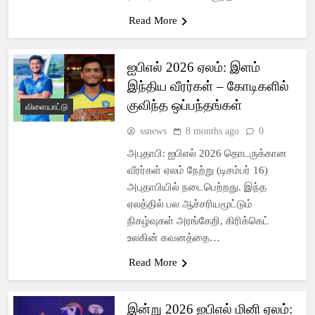
Read More
ஐபிஎல் 2026 ஏலம்: இளம்
இந்திய வீரர்கள் – கோடிகளில்
குவிந்த ஒப்பந்தங்கள்
விளையாட்டு
ssnews
8 months ago
0
அபுதாபி: ஐபிஎல் 2026 தொடருக்கான
வீரர்கள் ஏலம் நேற்று (டிசம்பர் 16)
அபுதாபியில் நடைபெற்றது. இந்த
ஏலத்தில் பல ஆச்சரியமூட்டும்
நிகழ்வுகள் அரங்கேறி, கிரிக்கெட்
உலகின் கவனத்தை…
Read More
இன்று 2026 ஐபிஎல் மினி ஏலம்: