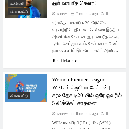
ஹர்மன்ப்ரீத் கெளர்!
தமிழ்நாடு
விளையாட்டு
ssnews
7 months ago
0
சர்வதேச மகளிர் டி20 கிரிக்கெட்
வரலாற்றில் புதிய மைல்கல்லை இந்திய
அணியின் கேப்டன் ஹர்மன்ப்ரீத் கெளர்
பதிவு செய்துள்ளார். கேப்டனாக அவர்
தலைமையில் இந்திய மகளிர் அணி…
Read More
Women Premier League |
WPL-ல் ஜெமிமா கேப்டன் |
சர்வதேச டி20-வில் ஒரே ஓவரில்
விளையாட்டு
5 விக்கெட் சாதனை
ssnews
8 months ago
0
WPL: மகளிர் பிரீமியர் லீக் (WPL)