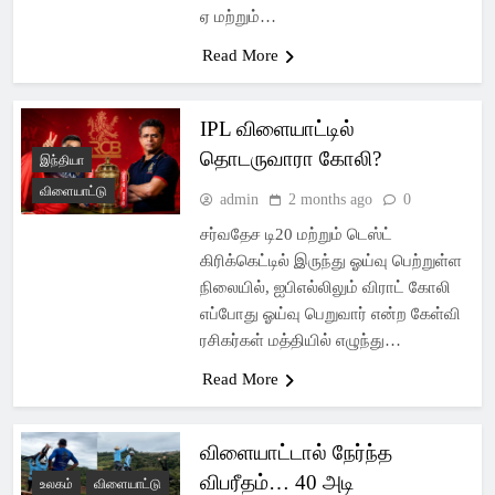
ஏ மற்றும்…
Read More
IPL விளையாட்டில்
தொடருவாரா கோலி?
இந்தியா
விளையாட்டு
admin
2 months ago
0
சர்வதேச டி20 மற்றும் டெஸ்ட்
கிரிக்கெட்டில் இருந்து ஓய்வு பெற்றுள்ள
நிலையில், ஐபிஎல்லிலும் விராட் கோலி
எப்போது ஓய்வு பெறுவார் என்ற கேள்வி
ரசிகர்கள் மத்தியில் எழுந்து…
Read More
விளையாட்டால் நேர்ந்த
விபரீதம்… 40 அடி
உலகம்
விளையாட்டு