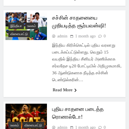
சச்சின் சாதனையை
முறியடித்த சூர்யவன்ஷி!
இந்தியா
உலகம்
விளையாட்டு
admin
1 month ago
0
இந்திய கிரிக்கெட்டில் புதிய வரலாறு
படைக்கப்பட்டுள்ளது. வெறும் 15
வயதில் இந்திய சீனியர் அணிக்காக
சர்வதேச டி20 போட்டியில் அறிமுகமாகி,
36 ஆண்டுகளாக நீடித்த சச்சின்
டெண்டுல்கரின்…
Read More
புதிய சாதனை படைத்த
ரொனால்டோ!
உலகம்
விளையாட்டு
admin
1 month ago
0