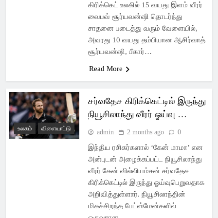
கிரிக்கெட் உலகில் 15 வயது இளம் வீரர்
வைபவ் சூர்யவன்ஷி தொடர்ந்து
சாதனை படைத்து வரும் வேளையில்,
அவரது 10 வயது தம்பியான ஆசிர்வாத்
சூர்யவன்ஷி, பீகார்…
Read More
சர்வதேச கிரிக்கெட்டில் இருந்து
நியூசிலாந்து வீரர் ஓய்வு …
உலகம்
விளையாட்டு
admin
2 months ago
0
இந்திய ரசிகர்களால் ‘கேன் மாமா’ என
அன்புடன் அழைக்கப்பட்ட நியூசிலாந்து
வீரர் கேன் வில்லியம்சன் சர்வதேச
கிரிக்கெட்டில் இருந்து ஓய்வுபெறுவதாக
அறிவித்துள்ளார். நியூசிலாந்தின்
மிகச்சிறந்த பேட்ஸ்மேன்களில்
ஒருவரான…