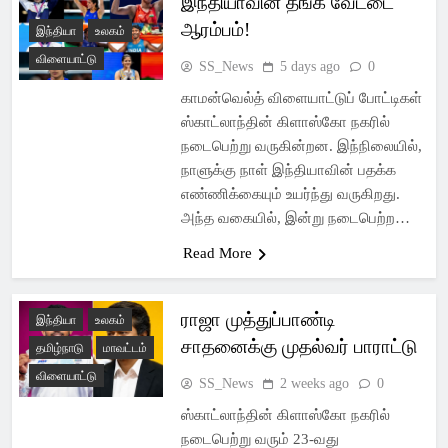
இந்தியாவின் தங்க வேட்டை
Latest Pondicherry
ஆரம்பம்!
இந்தியா
உலகம்
News, India News,
விளையாட்டு
SS_News
5 days ago
0
World News –
காமன்வெல்த் விளையாட்டுப் போட்டிகள்
ஸ்காட்லாந்தின் கிளாஸ்கோ நகரில்
SSsnews
நடைபெற்று வருகின்றன. இந்நிலையில்,
நாளுக்கு நாள் இந்தியாவின் பதக்க
எண்ணிக்கையும் உயர்ந்து வருகிறது.
அந்த வகையில், இன்று நடைபெற்ற…
Read More
ராஜா முத்துப்பாண்டி
இந்தியா
உலகம்
சாதனைக்கு முதல்வர் பாராட்டு
தமிழ்நாடு
மாவட்டம்
விளையாட்டு
SS_News
2 weeks ago
0
ஸ்காட்லாந்தின் கிளாஸ்கோ நகரில்
நடைபெற்று வரும் 23-வது