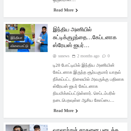
Read More
இந்திய அணியில்
சுட்டிக்குழந்தை…கேப்டனாக
இந்தியா
ஸ்ரேயஸ் ஐயர்…
விளையாட்டு
ssnews
2 months ago
0
டி20 போட்டியில் இந்திய அணியின்
கேப்டனாக இருந்த சூர்யகுமார் யாதவ்
நீக்கப்பட்ட நிலையில் அவருக்கு பதிலாக
ஸ்ரேயஸ் ஐயர் கேப்டனாக
நியமிக்கப்பட்டுள்ளார். செப்டம்பரில்
நடைபெறவுள்ள ஆசிய கோப்பை…
Read More
வரலாற்றுச் சாதனை படைத்த