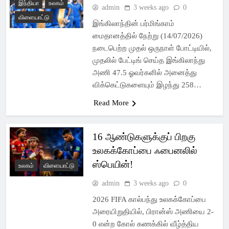
இந்தியா
உலகம்
admin
3 weeks ago
0
விளையாட்டு
இங்கிலாந்தின் பர்மிங்காம்
மைதானத்தில் நேற்று (14/07/2026)
நடைபெற்ற முதல் ஒருநாள் போட்டியில்,
முதலில் பேட்டிங் செய்த இங்கிலாந்து
அணி 47.5 ஓவர்களில் அனைத்து
விக்கெட்டுகளையும் இழந்து 258…
Read More
16 ஆண்டுகளுக்குப் பிறகு
உலகக்கோப்பை ஃபைனலில்
ஸ்பெயின்!
உலகம்
விளையாட்டு
admin
3 weeks ago
0
2026 FIFA கால்பந்து உலகக்கோப்பை
அரையிறுதியில், பிரான்ஸ் அணியை 2-
0 என்ற கோல் கணக்கில் வீழ்த்திய