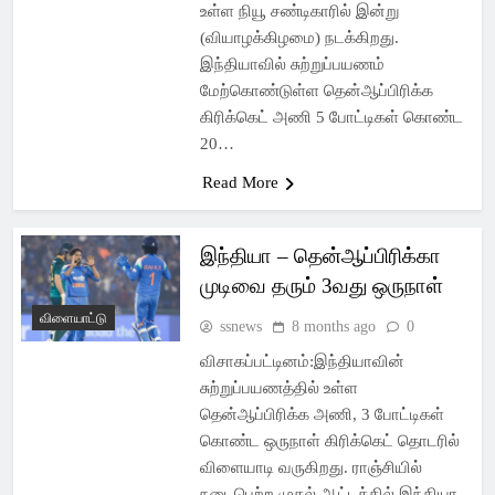
உள்ள நியூ சண்டிகாரில் இன்று
(வியாழக்கிழமை) நடக்கிறது.
இந்தியாவில் சுற்றுப்பயணம்
மேற்கொண்டுள்ள தென்ஆப்பிரிக்க
கிரிக்கெட் அணி 5 போட்டிகள் கொண்ட
20…
Read More
இந்தியா – தென்ஆப்பிரிக்கா
முடிவை தரும் 3வது ஒருநாள்
விளையாட்டு
ssnews
8 months ago
0
விசாகப்பட்டினம்:இந்தியாவின்
சுற்றுப்பயணத்தில் உள்ள
தென்ஆப்பிரிக்க அணி, 3 போட்டிகள்
கொண்ட ஒருநாள் கிரிக்கெட் தொடரில்
விளையாடி வருகிறது. ராஞ்சியில்
நடைபெற்ற முதல் ஆட்டத்தில் இந்தியா