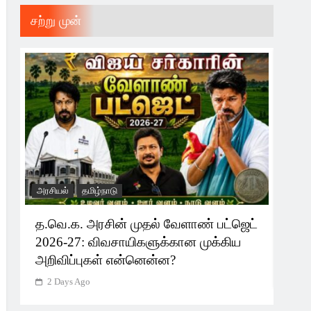
சற்று முன்
அரசியல்
தமிழ்நாடு
தமிழ்
த.வெ.க. அரசின் முதல் வேளாண் பட்ஜெட்
இனி
2026-27: விவசாயிகளுக்கான முக்கிய
செய
அறிவிப்புகள் என்னென்ன?
2 
2 Days Ago