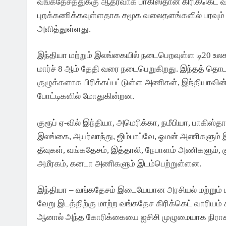
வங்கதேசத்துக்கு ஆதரவாக பாகிஸ்தான் கிரிக்கெட் 
புறக்கணிக்கவுள்ளதாக சமூக வலைதளங்களில் பரவும் த
அளித்துள்ளது.
இந்தியா மற்றும் இலங்கையில் நடைபெறவுள்ள டி20 உல
மார்ச் 8 ஆம் தேதி வரை நடைபெறுகிறது. இந்தத் தொட
குழுக்களாக பிரிக்கப்பட்டுள்ள அணிகள், இந்தியாவின்
போட்டிகளில் மோதுகின்றன.
குரூப் ஏ-வில் இந்தியா, அமெரிக்கா, நமீபியா, பாகிஸ்த
இலங்கை, அயர்லாந்து, ஜிம்பாப்வே, ஓமன் அணிகளும் இடம
அரசியல்
இந்தியா
தீவுகள், வங்கதேசம், இத்தாலி, நேபாளம் அணிகளும், குரூ
தவெக அரசின் முதல் பட்ஜெட்
அமீரகம், கனடா அணிகளும் இடம்பெற்றுள்ளன.
அறிவிப்புகள் என்னென்ன?
இந்தியா – வங்கதேசம் இடையேயான அரசியல் மற்றும்
3 Days Ago
வேறு இடத்திற்கு மாற்ற வங்கதேச கிரிக்கெட் வாரியம்
ஆனால் அந்த கோரிக்கையை ஐசிசி முழுமையாக நிராகர