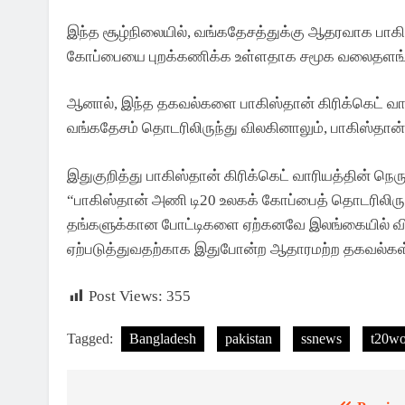
இந்த சூழ்நிலையில், வங்கதேசத்துக்கு ஆதரவாக பாகி
கோப்பையை புறக்கணிக்க உள்ளதாக சமூக வலைதளங்க
ஆனால், இந்த தகவல்களை பாகிஸ்தான் கிரிக்கெட் வாரி
வங்கதேசம் தொடரிலிருந்து விலகினாலும், பாகிஸ்தான
இதுகுறித்து பாகிஸ்தான் கிரிக்கெட் வாரியத்தின் நெர
“பாகிஸ்தான் அணி டி20 உலகக் கோப்பைத் தொடரிலிரு
தங்களுக்கான போட்டிகளை ஏற்கனவே இலங்கையில் வி
ஏற்படுத்துவதற்காக இதுபோன்ற ஆதாரமற்ற தகவல்கள் 
Post Views:
355
Tagged:
Bangladesh
pakistan
ssnews
t20wo