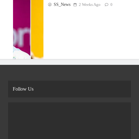
SS_News
2 Weeks Ago
0
Follow Us
‘ஹிட் மேன்’ மீண்டும் ஹிட்…
சதத்தால் ஃபார்முக்கு திரும்பிய
ரோகித் சர்மா!