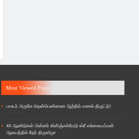
Most Viewed Posts
பாகூர் அருகே தென்பெண்ணை ஆற்றில் மணல் திருட்டு!
(1,426)
40 ஆண்டுகள் பின்னர் கிளிஞ்சல்மேடு ஸ்ரீ எல்லையம்மன்
ஆலயத்தில் தேர் திருவிழா
(1,126)