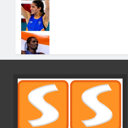
சதம் அடித்த ரோகித் சர்மா…
வெற்றியை பறித்த இங்கிலாந்து
Admin
3 Weeks Ago
0