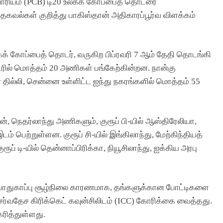
வாரியம் (PCB) டி20 உலகக் கோப்பைத் தொடரை
கவல்கள் குறித்து பாகிஸ்தான் அதிகாரப்பூர்வ விளக்கம்
கக் கோப்பைத் தொடர், வருகிற பிப்ரவரி 7 ஆம் தேதி தொடங்கி
ரில் மொத்தம் 20 அணிகள் பங்கேற்கின்றன. நான்கு
 தில்லி, சென்னை உள்ளிட்ட ஐந்து நகரங்களில் மொத்தம் 55
ான், நெதர்லாந்து அணிகளும், குரூப் பி-யில் ஆஸ்திரேலியா,
் பெற்றுள்ளன. குரூப் சி-யில் இங்கிலாந்து, மேற்கிந்தியத்
அரசியல்
இந்தியா
ப் டி-யில் தென்னாப்பிரிக்கா, நியூசிலாந்து, ஐக்கிய அரபு
… முக்கிய
‘ஜனநாயகன்’ படத்தில் விஜய் சொன்ன
‘குட் டச், பேட் டச்’… 8 வயது சிறுமி
தெரிவித்த அதிர்ச்சி தகவல்!
 பாதுகாப்பு சூழ்நிலை காரணமாக, தங்களுக்கான போட்டிகளை
 சர்வதேச கிரிக்கெட் கவுன்சிலிடம் (ICC) கோரிக்கை வைத்தது.
1 Day Ago
ித்துள்ளது.