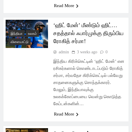
Read More
‘ஹிட் மேன்’ மீண்டும் ஹிட்…
சதத்தால் ஃபார்முக்கு திரும்பிய
இந்தியா
உலகம்
ரோகித் சர்மா!
விளையாட்டு
admin
3 weeks ago
0
இந்திய கிரிக்கெட்டின் ‘ஹிட் மேன்’ என
ரசிகர்களால் கொண்டாடப்படும் ரோகித்
சர்மா, சர்வதேச கிரிக்கெட்டில் பல்வேறு
சாதனைகளுக்கு சொந்தக்காரர்.
மேலும், இந்தியாவுக்கு
உலகக்கோப்பையை வென்று கொடுத்த
கேப்டன்களின்…
Read More