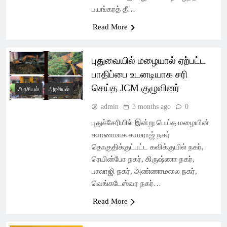
பயங்கரத் தீ…
Read More
புதுவையில் மழையால் ஏற்பட்ட
பாதிப்பை உடனடியாக சரி
செய்த JCM குழுவினர்
அரசியல்
அரசியல்
admin
3 months ago
0
புதுச்சேரியில் இன்று பெய்த மழையின்
காரணமாக காமராஜ் நகர்
தொகுதிக்குட்பட்ட கவிக்குயில் நகர்,
ரெயின்போ நகர், கிருஷ்ணா நகர்,
பாலாஜி நகர், அண்ணாமலை நகர்,
வெங்கடேஸ்வர நகர்…
Read More