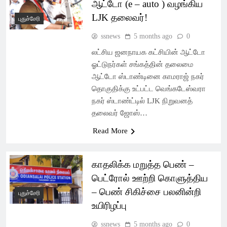
ஆட்டோ (e – auto ) வழங்கிய
LJK தலைவர்!
புதுச்சேரி
ssnews
5 months ago
0
லட்சிய ஜனநாயக கட்சியின் ஆட்டோ
ஓட்டுநர்கள் சங்கத்தின் தலைமை
ஆட்டோ ஸ்டாண்டினை காமராஜ் நகர்
தொகுதிக்கு உட்பட்ட வெங்கடேஸ்வரா
நகர் ஸ்டாண்ட்டில் LJK நிறுவனத்
தலைவர் ஜோஸ்…
Read More
காதலிக்க மறுத்த பெண் –
பெட்ரோல் ஊற்றி கொளுத்திய
– பெண் சிகிச்சை பலனின்றி
புதுச்சேரி
உயிரிழப்பு
ssnews
5 months ago
0