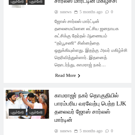
சார்லஸ் மார்ட்டின் மகிழ்ச்சி
புதுச்சேரி
புதுச்சேரி
ssnews
5 months ago
0
ஜோஸ் சார்லஸ் மார்ட்டின்
தலைமையிலான லட்சிய ஜனநாயக
கட்சிக்கு தேர்தல் ஆணையம்
“தர்பூசணி” சின்னத்தை
ஒதுக்கியுள்ளது. இதற்கு அவர் மகிழ்ச்சி
தெரிவித்துள்ளார். இதனைத்
தொடர்ந்து, காமராஜ் நகர்…
Read More
காமராஜர் நகர் தொகுதியில்
பாரம்பரிய வரவேற்பு பெற்ற LJK
தலைவர் ஜோஸ் சார்லஸ்
புதுச்சேரி
புதுச்சேரி
மார்டின்
ssnews
5 months ago
0