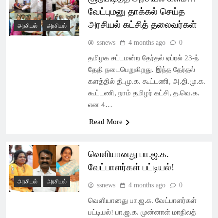
வேட்புமனு தாக்கல் செய்த
அரசியல் கட்சித் தலைவர்கள்
அரசியல்
அரசியல்
ssnews
4 months ago
0
தமிழக சட்டமன்ற தேர்தல் ஏப்ரல் 23-ந்
தேதி நடைபெறுகிறது. இந்த தேர்தல்
களத்தில் தி.மு.க. கூட்டணி, அ.தி.மு.க.
கூட்டணி, நாம் தமிழர் கட்சி, த.வெ.க.
என 4…
Read More
வெளியானது பா.ஜ.க.
வேட்பாளர்கள் பட்டியல்!
அரசியல்
அரசியல்
ssnews
4 months ago
0
வெளியானது பா.ஜ.க. வேட்பாளர்கள்
பட்டியல்! பா.ஜ.க. முன்னாள் மாநிலத்