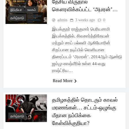
தேசிய விருதால்
கௌரவிக்கப்பட்ட ‘அமரன்’…
இந்தியா
உலகம்
தமிழ்நாடு
admin
3 weeks ago
0
இயக்குநர் ராஜ்குமார் பெரியசாமி
இயக்கத்தில், சிவகார்த்திகேயன்
மற்றும் சாய் பல்லவி ஆகியோரின்
சிறப்பான நடிப்பில் வெளியான
திரைப்படம் ‘அமரன்’. 2014ஆம் ஆண்டு
ஜம்மு-காஷ்மீரில் உள்ள 44-வது
ராஷ்ட்ரிய…
Read More
தமிழகத்தில் தொடரும் காவல்
மரணங்கள்… சட்டம்-ஒழுங்கு
மீதான நம்பிக்கை
தமிழ்நாடு
கேள்விக்குறியா?