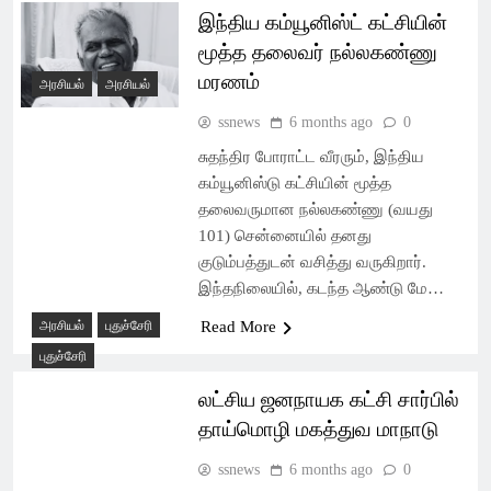
இந்திய கம்யூனிஸ்ட் கட்சியின்
மூத்த தலைவர் நல்லகண்ணு
மரணம்
அரசியல்
அரசியல்
ssnews
6 months ago
0
சுதந்திர போராட்ட வீரரும், இந்திய
கம்யூனிஸ்டு கட்சியின் மூத்த
தலைவருமான நல்லகண்ணு (வயது
101) சென்னையில் தனது
குடும்பத்துடன் வசித்து வருகிறார்.
இந்தநிலையில், கடந்த ஆண்டு மே…
அரசியல்
புதுச்சேரி
Read More
புதுச்சேரி
லட்சிய ஜனநாயக கட்சி சார்பில்
தாய்மொழி மகத்துவ மாநாடு
ssnews
6 months ago
0