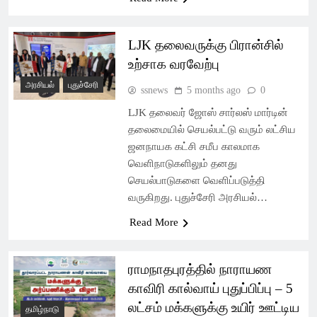
LJK தலைவருக்கு பிரான்சில்
உற்சாக வரவேற்பு
அரசியல்
புதுச்சேரி
ssnews
5 months ago
0
LJK தலைவர் ஜோஸ் சார்லஸ் மார்டின்
தலைமையில் செயல்பட்டு வரும் லட்சிய
ஜனநாயக கட்சி சமீப காலமாக
வெளிநாடுகளிலும் தனது
செயல்பாடுகளை வெளிப்படுத்தி
வருகிறது. புதுச்சேரி அரசியல்…
Read More
ராமநாதபுரத்தில் நாராயண
காவிரி கால்வாய் புதுப்பிப்பு – 5
லட்சம் மக்களுக்கு உயிர் ஊட்டிய
தமிழ்நாடு