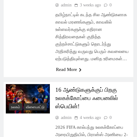
admin
3 weeks ago
0
தமிழ்நாட்டில் கடந்த சில ஆண்டுகளாக
காவல் மரணங்களும், காவலில்
உள்ளவர்களுக்கு எதிரான
சித்திரவதைகள் குறித்த
குற்றச்சாட்டுகளும் தொடர்ந்து
அதிகரித்து வருவது பெரும் கவலையை
ஏற்படுத்தியுள்ளது. மனித உரிமைகள்…
Read More
16 ஆண்டுகளுக்குப் பிறகு
உலகக்கோப்பை ஃபைனலில்
ஸ்பெயின்!
உலகம்
விளையாட்டு
admin
4 weeks ago
0
2026 FIFA கால்பந்து உலகக்கோப்பை
அரையிறுதியில், பிரான்ஸ் அணியை 2-