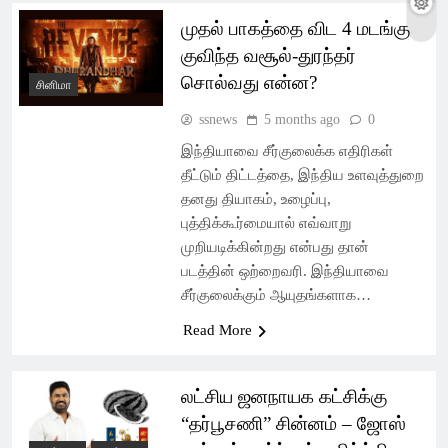
முதல் பாகத்தை விட 4 மடங்கு
குவிந்த வசூல்-துரந்தர்
சொல்வது என்ன?
சினிமா
ssnews
5 months ago
0
இந்தியாவை சீர்குலைக்க எதிரிகள்
தீட்டும் திட்டத்தை, இந்திய உளவுத்துறை
தனது தியாகம், உழைப்பு,
புத்திக்கூர்மையால் எவ்வாறு
முறியடிக்கின்றது என்பது தான்
படத்தின் ஒற்றைவரி. இந்தியாவை
சீர்குலைக்கும் ஆயுதங்களாக…
Read More
லட்சிய ஜனநாயக கட்சிக்கு
“தர்பூசணி” சின்னம் – ஜோஸ்