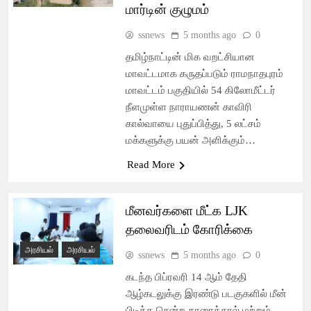
மார்டின் குழுமம்
ssnews
5 months ago
0
தமிழ்நாட்டின் மிக வறட்சியான
மாவட்டமாக கருதப்படும் ராமநாதபுரம்
மாவட்டம் பகுதியில் 54 கிலோமீட்டர்
நீளமுள்ள நாராயணன் காவிரி
கால்வாயை புதுப்பித்து, 5 லட்சம்
மக்களுக்கு பயன் அளிக்கும்…
Read More
மீனவர்களை மீட்க LJK
தலைவரிடம் கோரிக்கை
அரசியல்
அரசியல்
ssnews
5 months ago
0
கடந்த பிப்ரவரி 14 ஆம் தேதி
ஆழ்கடலுக்கு இரண்டு படகுகளில் மீன்
பிடிக்க சென்ற காரைக்கால் மற்றும்