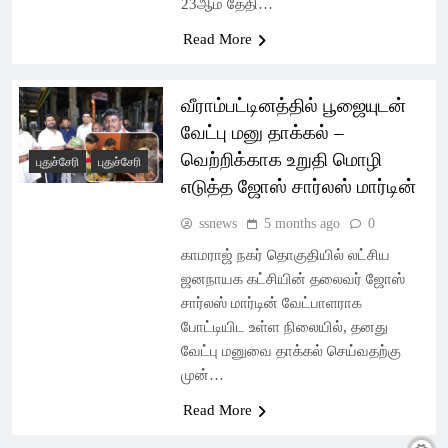
23ஆம் தேதி…
Read More
வீராம்பட்டினத்தில் பூஜையுடன்
வேட்பு மனு தாக்கல் –
வெற்றிக்காக உறுதி மொழி
புதுச்சேரி
புதுச்சேரி
எடுத்த ஜோஸ் சார்லஸ் மார்டின்
ssnews
5 months ago
0
காமராஜ் நகர் தொகுதியில் லட்சிய
ஜனநாயக கட்சியின் தலைவர் ஜோஸ்
சார்லஸ் மார்டின் வேட்பாளராக
போட்டியிட உள்ள நிலையில், தனது
வேட்பு மனுவை தாக்கல் செய்வதற்கு
முன்…
Read More