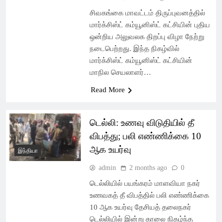
சிவகங்கை மாவட்டம் திருப்புவனத்தில்
மார்க்சிஸ்ட் கம்யூனிஸ்ட் கட்சியின் புதிய
ஒன்றிய அலுவலக திறப்பு விழா நேற்று
நடைபெற்றது. இந்த நிகழ்வில்
மார்க்சிஸ்ட் கம்யூனிஸ்ட் கட்சியின்
மாநில செயலாளர்…
Read More
டெல்லி: உணவு விடுதியில் தீ
விபத்து; பலி எண்ணிக்கை 10
ஆக உயர்வு
இந்தியா
admin
2 months ago
0
டெல்லியில் பயங்கரம் மாளவியா நகர்
உணவகத் தீ விபத்தில் பலி எண்ணிக்கை
10 ஆக உயர்வு தேசியத் தலைநகர்
டெல்லியில் இன்று காலை நிகழ்ந்த