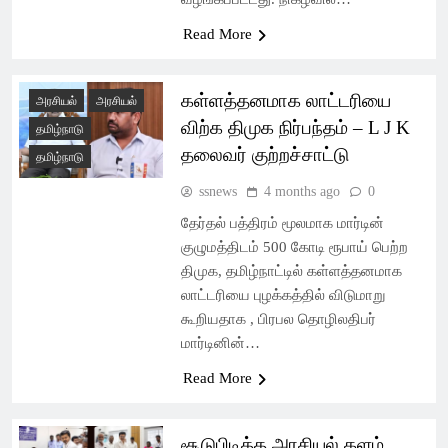
Read More
கள்ளத்தனமாக லாட்டரியை
அரசியல்
அரசியல்
விற்க திமுக நிர்பந்தம் – L J K
தமிழ்நாடு
தலைவர் குற்றச்சாட்டு
தமிழ்நாடு
ssnews
4 months ago
0
தேர்தல் பத்திரம் மூலமாக மார்டின்
குழுமத்திடம் 500 கோடி ரூபாய் பெற்ற
திமுக, தமிழ்நாட்டில் கள்ளத்தனமாக
லாட்டரியை புழக்கத்தில் விடுமாறு
கூறியதாக , பிரபல தொழிலதிபர்
மார்டினின்…
Read More
சூடுபிடித்த அரசியல் களம்…