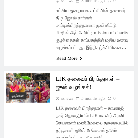
ssnews
3 months ago
0
லட்சிய ஜனநாயக கட்சியின் தலைவர்
திரு.ஜோஸ் சார்லஸ்
மார்டின்பிறந்தநாளை முன்னிட்டு
மிஷின் ஆப் சேரிட்டி mission of charity
குழந்தைகள் காப்பகத்தில் மதிய உணவு
வழங்கப்பட்டது. இந்நிகழ்ச்சியினை…
Read More
LJK தலைவர் பிறந்தநாள் –
ஜுஸ் வழங்கல்!
புதுச்சேரி
ssnews
3 months ago
0
LJK தலைவர் பிறந்தநாள் – காமராஜ்
நகர் தொகுதியில் LJK மகளிர் அணி
செயலாளர் மணிமேகலை தலைமையில்
தர்பூசணி ஜூஸ் & லெமன் ஜூஸ்
வழங்கப்பட்டது. நிகழ்வில்…