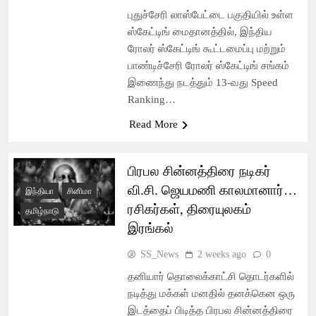
புதுச்சேரி லாஸ்பேட்டை பகுதியில் உள்ள
ஸ்கேட்டிங் மைதானத்தில், இந்திய
ரோலர் ஸ்கேட்டிங் கூட்டமைப்பு மற்றும்
பாண்டிச்சேரி ரோலர் ஸ்கேட்டிங் சங்கம்
இணைந்து நடத்தும் 13-வது Speed
Ranking…
Read More
பிரபல சின்னத்திரை நடிகர்
வி.சி. ஜெயமணி காலமானார்…
இந்தியா
சினிமா
ரசிகர்கள், திரையுலகம்
தமிழ்நாடு
இரங்கல்
SS_News
2 weeks ago
0
தனியார் தொலைக்காட்சி தொடர்களில்
நடித்து மக்கள் மனதில் தனக்கென ஒரு
இடத்தைப் பிடித்த பிரபல சின்னத்திரை