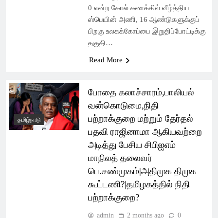
0 என்ற கோல் கணக்கில் வீழ்த்திய
ஸ்பெயின் அணி, 16 ஆண்டுகளுக்குப்
பிறகு உலகக்கோப்பை இறுதிப்போட்டிக்கு
தகுதி…
Read More
போதை கலாச்சாரம்,பாலியல்
வன்கொடுமை,நிதி
பற்றாக்குறை மற்றும் தேர்தல்
தமிழ்நாடு
பதவி ராஜினாமா ஆகியவற்றை
அடித்து பேசிய சிபிஐஎம்
மாநிலத் தலைவர்
பெ.சண்முகம்|அதிமுக திமுக
கூட்டணி?|தமிழகத்தில் நிதி
பற்றாக்குறை?
admin
2 months ago
0