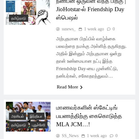
நண்பன் ஒருவன் வந்த பிறகு |
Latest Pondicherry
JioHotstar-ல் Friendship Day
News, India News,
ஸ்பெஷல்
தமிழ்நாடு
World News –
ssnews_
1 week ago
0
SSsnews
அற்புதமான பிறப்பில் வாழ்க்கை
பலவற்றை நமக்கு அள்ளித் தருகிறது.
அதில் இன்னும் அற்புதமான ஒன்று
தான் உண்மையான நட்பு இந்த
Friendship Day-யை முன்னிட்டு,
நண்பர்கள், சகோதரத்துவம்…
Read More
மாணவர்களின் ஸ்கேட்டிங்
பயணத்திற்கு கைகொடுத்த
அரசியல்
இந்தியா
MLA JCM…!
தமிழ்நாடு
புதுச்சேரி
SS_News
1 week ago
0