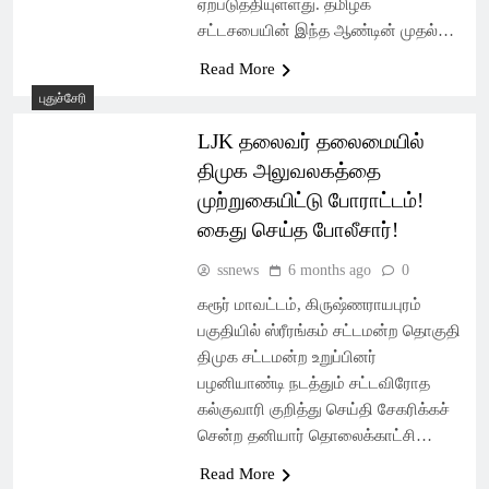
ஏற்படுத்தியுள்ளது. தமிழக
சட்டசபையின் இந்த ஆண்டின் முதல்…
Read More
புதுச்சேரி
LJK தலைவர் தலைமையில்
திமுக அலுவலகத்தை
முற்றுகையிட்டு போராட்டம்!
கைது செய்த போலீசார்!
ssnews
6 months ago
0
கரூர் மாவட்டம், கிருஷ்ணராயபுரம்
பகுதியில் ஸ்ரீரங்கம் சட்டமன்ற தொகுதி
திமுக சட்டமன்ற உறுப்பினர்
பழனியாண்டி நடத்தும் சட்டவிரோத
கல்குவாரி குறித்து செய்தி சேகரிக்கச்
சென்ற தனியார் தொலைக்காட்சி…
Read More