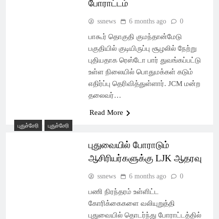
போராட்டம்
ssnews
6 months ago
0
பாகூர் தொகுதி குமந்தான்மேடு
பகுதியில் குடியிருப்பு சூழலில் நேற்று
புதியதாக ரெஸ்டோ பார் துவங்கப்பட்டு
உள்ள நிலையில் பொதுமக்கள் கடும்
எதிர்ப்பு தெரிவித்துள்ளார். JCM மன்ற
தலைவர்…
Read More
புதுச்சேரி
புதுச்சேரி
புதுவையில் போராடும்
ஆசிரியர்களுக்கு LJK ஆதரவு
ssnews
6 months ago
0
பணி நிரந்தரம் உள்ளிட்ட
கோரிக்கைகளை வலியுறுத்தி
புதுவையில் தொடர்ந்து போராட்டத்தில்