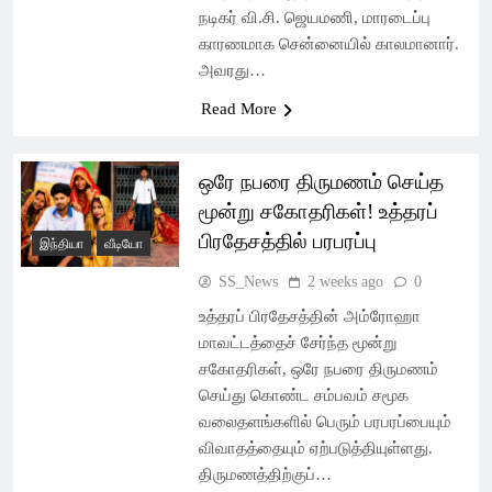
நடிகர் வி.சி. ஜெயமணி, மாரடைப்பு
காரணமாக சென்னையில் காலமானார்.
அவரது…
Read More
ஒரே நபரை திருமணம் செய்த
மூன்று சகோதரிகள்! உத்தரப்
பிரதேசத்தில் பரபரப்பு
இந்தியா
வீடியோ
SS_News
2 weeks ago
0
உத்தரப் பிரதேசத்தின் அம்ரோஹா
மாவட்டத்தைச் சேர்ந்த மூன்று
சகோதரிகள், ஒரே நபரை திருமணம்
செய்து கொண்ட சம்பவம் சமூக
வலைதளங்களில் பெரும் பரபரப்பையும்
விவாதத்தையும் ஏற்படுத்தியுள்ளது.
திருமணத்திற்குப்…