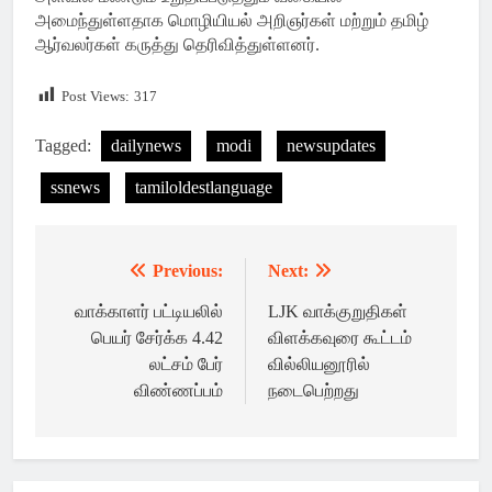
அமைந்துள்ளதாக மொழியியல் அறிஞர்கள் மற்றும் தமிழ்
ஆர்வலர்கள் கருத்து தெரிவித்துள்ளனர்.
Post Views:
317
Tagged:
dailynews
modi
newsupdates
ssnews
tamiloldestlanguage
Previous:
Next:
Post
navigation
வாக்காளர் பட்டியலில்
LJK வாக்குறுதிகள்
பெயர் சேர்க்க 4.42
விளக்கவுரை கூட்டம்
லட்சம் பேர்
வில்லியனூரில்
விண்ணப்பம்
நடைபெற்றது