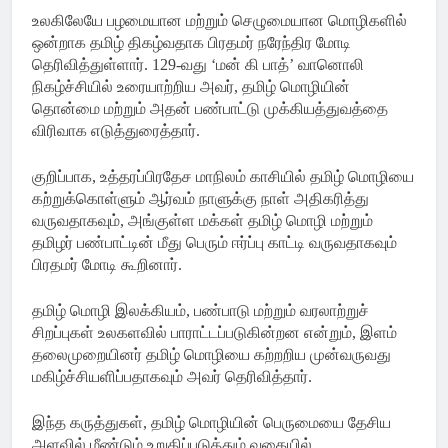
உலகிலேயே பழமையான மற்றும் செழுமையான மொழிகளில்
ஒன்றாக தமிழ் திகழ்வதாக பிரதமர் நரேந்திர மோடி
தெரிவித்துள்ளார். 129-வது ‘மன் கி பாத்’ வானொலி
நிகழ்ச்சியில் உரையாற்றிய அவர், தமிழ் மொழியின்
தொன்மை மற்றும் அதன் பண்பாட்டு முக்கியத்துவத்தை
விரிவாக எடுத்துரைத்தார்.
குறிப்பாக, உத்தரப்பிரதேச மாநிலம் காசியில் தமிழ் மொழியை
கற்றுக்கொள்ளும் ஆர்வம் நாளுக்கு நாள் அதிகரித்து
வருவதாகவும், அங்குள்ள மக்கள் தமிழ் மொழி மற்றும்
தமிழர் பண்பாட்டின் மீது பெரும் ஈர்ப்பு காட்டி வருவதாகவும்
பிரதமர் மோடி கூறினார்.
தமிழ் மொழி இலக்கியம், பண்பாடு மற்றும் வரலாற்றுச்
சிறப்புகள் உலகளவில் பாராட்டப்படுகின்றன என்றும், இளம்
தலைமுறையினர் தமிழ் மொழியை கற்றறிய முன்வருவது
மகிழ்ச்சியளிப்பதாகவும் அவர் தெரிவித்தார்.
இந்த கருத்துகள், தமிழ் மொழியின் பெருமையை தேசிய
அளவில் மீண்டும் உறுதிப்படுத்தும் வகையில்