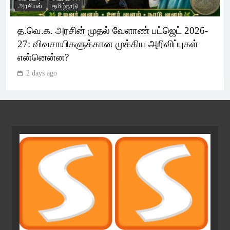
அரசியல்
தமிழ்நாடு
த.வெ.க. அரசின் முதல் வேளாண் பட்ஜெட் 2026-
27: விவசாயிகளுக்கான முக்கிய அறிவிப்புகள்
என்னென்ன?
2 days ago