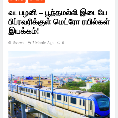
Latest Pondicherry
வடபழனி – பூந்தமல்லி இடையே
News, India News,
பிப்ரவரிக்குள் மெட்ரோ ரயில்கள்
World News –
இயக்கம்!
SSsnews
Ssnews
7 Months Ago
0