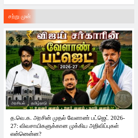
சற்று முன்
அரசியல்
தமிழ்நாடு
த.வெ.க. அரசின் முதல் வேளாண் பட்ஜெட் 2026-
27: விவசாயிகளுக்கான முக்கிய அறிவிப்புகள்
என்னென்ன?