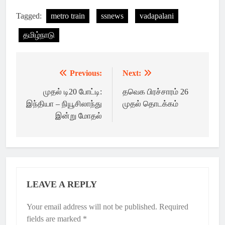
Tagged:
metro train
ssnews
vadapalani
தமிழ்நாடு
Previous:
Next:
Post
navigation
முதல் டி20 போட்டி:
தவெக பிரச்சாரம் 26
இந்தியா – நியூசிலாந்து
முதல் தொடக்கம்
இன்று மோதல்
LEAVE A REPLY
Your email address will not be published.
Required
fields are marked
*