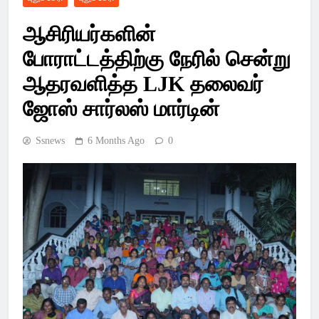
Latest Pondicherry
ஆசிரியர்களின்
News, India News,
போராட்டத்திற்கு நேரில் சென்று
World News –
ஆதரவளித்த LJK தலைவர்
SSsnews
ஜோஸ் சார்லஸ் மார்டின்
Ssnews
6 Months Ago
0