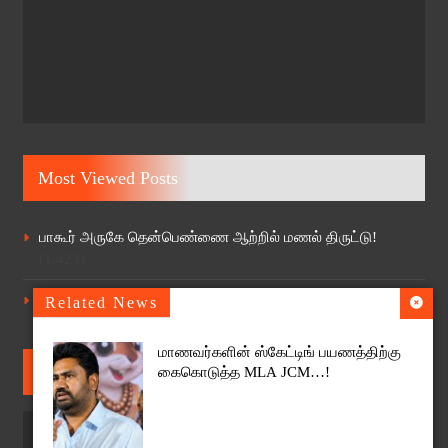
Most Viewed Posts
பாகூர் அருகே தென்பெண்ணை ஆற்றில் மணல் திருட்டு!
(1,423)
40 ஆண்டுகள் பின்னர் கிளிஞ்சல்மேடு ஸ்ரீ எல்லையம்மன்
Related News
ஆலயத்தில் தேர் திருவிழா
(1,124)
மாணவர்களின் ஸ்கேட்டிங் பயணத்திற்கு
Follow Us
கைகொடுத்த MLA JCM…!