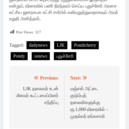
என்றும், விரைவில் பணி நிரந்தரம் செய்ய புதுச்சேரி அரசை
லட்சிய ஜனநாயக கட்சி சார்பில் வலியுறுத்துவதாகவும் அவர்
உறுதி அளித்தார்.
Post Views:
327
Tagged:
dailynews
LJK
Pondicherry
Pondy
ssnews
புதுச்சேரி
Previous:
Next:
Post
navigation
LJK தலைவர் உடன்
மஞ்சள் அட்டை
மீனவர் கூட்டமைப்பினர்
குடும்பத்
சந்திப்பு
தலைவிகளுக்கு
ரூ.1,000 விரைவில் –
முதல்வர் ரங்கசாமி