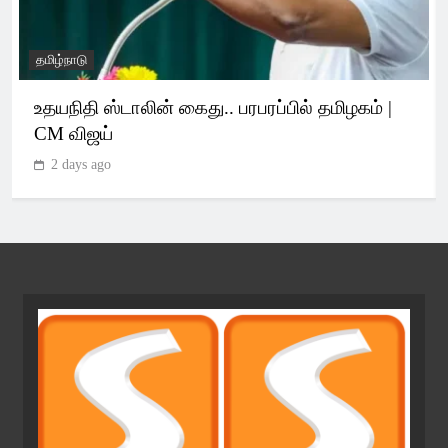
தமிழ்நாடு
உதயநிதி ஸ்டாலின் கைது.. பரபரப்பில் தமிழகம் |
CM விஜய்
2 days ago