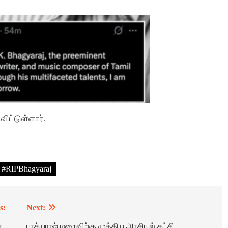
ட்டுள்ளார்.
தமிழ்நாடு
ண் பட்ஜெட்
இனி ஆன்லைனில் மதுபானம்! முன்பதிவு
#RIPBhagyaraj
 முக்கிய
செய்யும் முறை இன்று அறிமுகம்…!
14 Hours Ago
s:
Next:
 |
பாக்யராஜ் மறைவிற்கு முக்கிய அரசியல் கட்சி