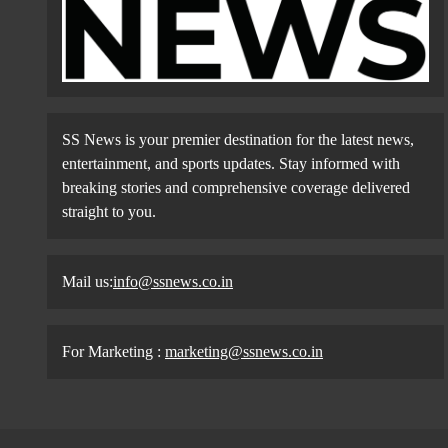
SS News is your premier destination for the latest news,
entertainment, and sports updates. Stay informed with
breaking stories and comprehensive coverage delivered
straight to you.
Mail us:
info@ssnews.co.in
For Marketing :
marketing@ssnews.co.in
தவெக அரசின் முதல் பட்ஜெட்…
முக்கிய அறிவிப்புகள் என்னென்ன?
SS_News
1 Day Ago
0