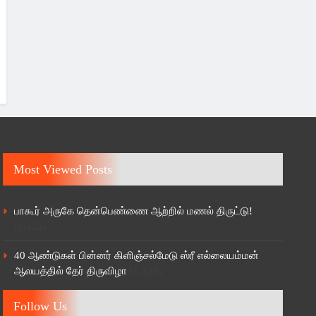
Most Viewed Posts
பாகூர் அருகே தென்பெண்ணை ஆற்றில் மணல் திருட்டு!
(1,424)
40 ஆண்டுகள் பின்னர் கிளிஞ்சல்மேடு ஸ்ரீ எல்லையம்மன்
ஆலயத்தில் தேர் திருவிழா
(1,126)
Follow Us