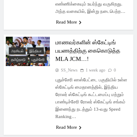
எண்ணிக்கையும் உயர்ந்து வருகிறது.
அந்த வகையில், இன்று நடைபெற்ற…
Read More
மாணவர்களின் ஸ்கேட்டிங்
பயணத்திற்கு கைகொடுத்த
அரசியல்
இந்தியா
MLA JCM…!
தமிழ்நாடு
புதுச்சேரி
SS_News
1 week ago
0
புதுச்சேரி லாஸ்பேட்டை பகுதியில் உள்ள
ஸ்கேட்டிங் மைதானத்தில், இந்திய
ரோலர் ஸ்கேட்டிங் கூட்டமைப்பு மற்றும்
பாண்டிச்சேரி ரோலர் ஸ்கேட்டிங் சங்கம்
இணைந்து நடத்தும் 13-வது Speed
Ranking…
Read More