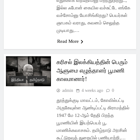
எதுக்காக வந்தோம்னு மறந்துடுறது..,
இல்ல ஃபோன் கையில வச்சுட்டே எங்கே
வச்சோம்னு யோசிங்கிறது? பெயர்கள்
ஞாபகம் வராது, கவனம் செலுத்த
முடியாது,…
Read More
கரிசல் இலக்கியத்தின் பெரும்
ஆளுமை எழுத்தாளர் பூமணி
காலமானார்!
இந்தியா
தமிழ்நாடு
admin
4 weeks ago
0
தூத்துக்குடி மாவட்டம், கோவில்பட்டி
அருகேயுள்ள ஆண்டிப்பட்டி கிராமத்தில்
1947 மே 12-ஆம் தேதி பிறந்த
பூமணியின் இயற்பெயர் பூ.
மாணிக்கவாசகம். தமிழ்நாடு அரசின்
கூட்டுறவுத் துறையில் பணியாற்றி,…