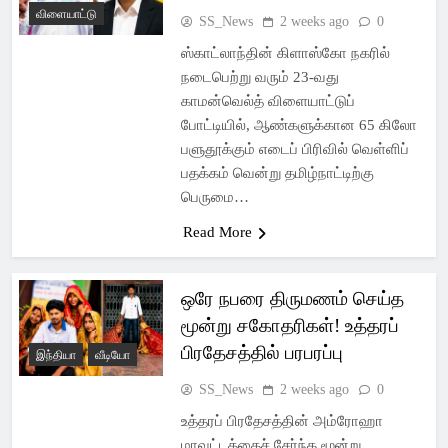
விளையாட்டு
SS_News
2 weeks ago
0
ஸ்காட்லாந்தின் கிளாஸ்கோ நகரில்
நடைபெற்று வரும் 23-வது
காமன்வெல்த் விளையாட்டுப்
போட்டியில், ஆண்களுக்கான 65 கிலோ
பளுதூக்கும் எடைப் பிரிவில் வெள்ளிப்
பதக்கம் வென்று தமிழ்நாட்டிற்கு
பெருமை…
Read More
ஒரே நபரை திருமணம் செய்த
மூன்று சகோதரிகள்! உத்தரப்
பிரதேசத்தில் பரபரப்பு
இந்தியா
வீடியோ
SS_News
2 weeks ago
0
உத்தரப் பிரதேசத்தின் அம்ரோஹா
மாவட்டத்தைச் சேர்ந்த மூன்று