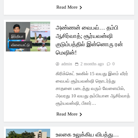
Read More
அண்ணன் வைபவ்… தம்பி
ஆசிர்வாத்; சூர்யவன்ஷி
இந்தியா
குடும்பத்தில் இன்னொரு ரன்
விளையாட்டு
மெஷின்!
admin
2 months ago
0
கிரிக்கெட் உலகில் 15 வயது இளம் வீரர்
வைபவ் சூர்யவன்ஷி தொடர்ந்து
சாதனை படைத்து வரும் வேளையில்,
அவரது 10 வயது தம்பியான ஆசிர்வாத்
சூர்யவன்ஷி, பீகார்…
Read More
உலகை உலுக்கிய விபத்து…