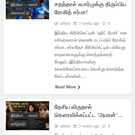
சதத்தால் ஃபார்முக்கு திரும்பிய
இந்தியா
உலகம்
ரோகித் சர்மா!
விளையாட்டு
admin
3 weeks ago
0
இந்திய கிரிக்கெட்டின் ‘ஹிட் மேன்’ என
ரசிகர்களால் கொண்டாடப்படும் ரோகித்
சர்மா, சர்வதேச கிரிக்கெட்டில் பல்வேறு
சாதனைகளுக்கு சொந்தக்காரர்.
மேலும், இந்தியாவுக்கு
உலகக்கோப்பையை வென்று கொடுத்த
கேப்டன்களின்…
Read More
தேசிய விருதால்
கௌரவிக்கப்பட்ட ‘அமரன்’…
இந்தியா
உலகம்
தமிழ்நாடு
admin
3 weeks ago
0