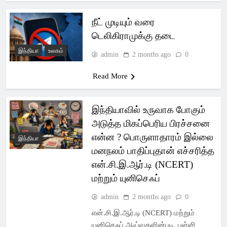
நீட் முடியும் வரை
டெலிகிராமுக்கு தடை
இந்தியா
உலகம்
admin
2 months ago
0
Read More
இந்தியாவில் உருவாக போகும்
அடுத்த மிகப்பெரிய பிரச்சனை
என்ன ? பொருளாதாரம் இல்லை
இந்தியா
மனநலம் பாதிப்புதான் எச்சரித்த
என்.சி.இ.ஆர்.டி (NCERT)
மற்றும் யுனிசெஃப்
admin
2 months ago
0
என்.சி.இ.ஆர்.டி (NCERT) மற்றும்
யுனிசெஃப் ஆய்வுகளின்படி, பள்ளி