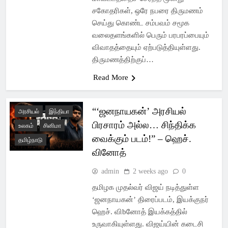
சகோதரிகள், ஒரே நபரை திருமணம்
செய்து கொண்ட சம்பவம் சமூக
வலைதளங்களில் பெரும் பரபரப்பையும்
விவாதத்தையும் ஏற்படுத்தியுள்ளது.
திருமணத்திற்குப்…
Read More
“‘ஜனநாயகன்’ அரசியல்
அரசியல்
இந்தியா
பிரசாரம் அல்ல… சிந்திக்க
உலகம்
சினிமா
வைக்கும் படம்!” – ஹெச்.
தமிழ்நாடு
வினோத்
admin
2 weeks ago
0
தமிழக முதல்வர் விஜய் நடித்துள்ள
‘ஜனநாயகன்’ திரைப்படம், இயக்குநர்
ஹெச். விbனோத் இயக்கத்தில்
உருவாகியுள்ளது. விஜய்யின் கடைசி