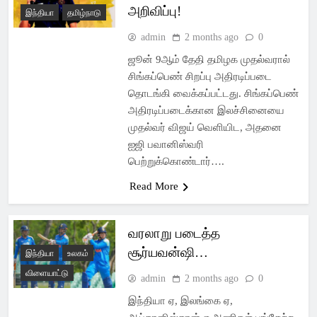
அறிவிப்பு!
இந்தியா
தமிழ்நாடு
admin
2 months ago
0
ஜூன் 9ஆம் தேதி தமிழக முதல்வரால்
சிங்கப்பெண் சிறப்பு அதிரடிப்படை
தொடங்கி வைக்கப்பட்டது. சிங்கப்பெண்
அதிரடிப்படைக்கான இலச்சினையை
முதல்வர் விஜய் வெளியிட, அதனை
ஐஜி பவானிஸ்வரி
பெற்றுக்கொண்டார்….
Read More
வரலாறு படைத்த
சூர்யவன்ஷி…
இந்தியா
உலகம்
விளையாட்டு
admin
2 months ago
0
இந்தியா ஏ, இலங்கை ஏ,