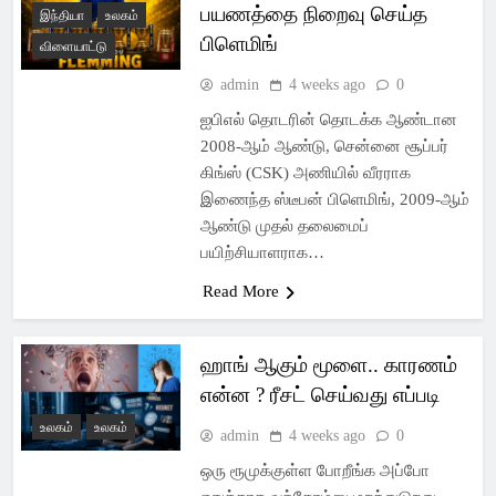
பயணத்தை நிறைவு செய்த
இந்தியா
உலகம்
பிளெமிங்
விளையாட்டு
admin
4 weeks ago
0
ஐபிஎல் தொடரின் தொடக்க ஆண்டான
2008-ஆம் ஆண்டு, சென்னை சூப்பர்
கிங்ஸ் (CSK) அணியில் வீரராக
இணைந்த ஸ்டீபன் பிளெமிங், 2009-ஆம்
ஆண்டு முதல் தலைமைப்
பயிற்சியாளராக…
Read More
ஹாங் ஆகும் மூளை.. காரணம்
என்ன ? ரீசட் செய்வது எப்படி
உலகம்
உலகம்
admin
4 weeks ago
0
ஒரு ரூமுக்குள்ள போறீங்க அப்போ