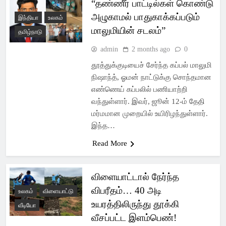
“தண்ணீர் பாட்டில்கள் கொண்டு
அழுகாமல் பாதுகாக்கப்படும்
இந்தியா
உலகம்
மாலுமியின் சடலம்”
தமிழ்நாடு
admin
2 months ago
0
தூத்துக்குடியைச் சேர்ந்த கப்பல் மாலுமி
நிஷாந்த், ஓமன் நாட்டுக்கு சொந்தமான
எண்ணெய் கப்பலில் பணியாற்றி
வந்துள்ளார். இவர், ஜூன் 12-ம் தேதி
மர்மமான முறையில் உயிரிழந்துள்ளார்.
இந்த…
Read More
விளையாட்டால் நேர்ந்த
விபரீதம்… 40 அடி
உலகம்
விளையாட்டு
உயரத்திலிருந்து தூக்கி
வீடியோ
வீசப்பட்ட இளம்பெண்!