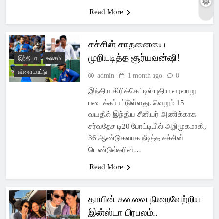
Read More
சச்சின் சாதனையை
முறியடித்த சூர்யவன்ஷி!
இந்தியா
உலகம்
விளையாட்டு
admin
1 month ago
0
இந்திய கிரிக்கெட்டில் புதிய வரலாறு
படைக்கப்பட்டுள்ளது. வெறும் 15
வயதில் இந்திய சீனியர் அணிக்காக
சர்வதேச டி20 போட்டியில் அறிமுகமாகி,
36 ஆண்டுகளாக நீடித்த சச்சின்
டெண்டுல்கரின்…
Read More
தாயின் கனவை நிறைவேற்றிய
இன்ஸ்டா பிரபலம்..