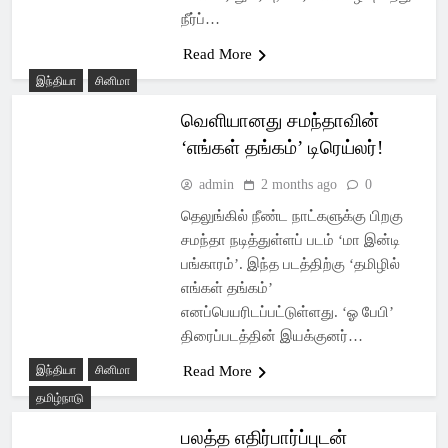
நீர்ப்…
Read More
இந்தியா
சினிமா
வெளியானது சமந்தாவின்
‘எங்கள் தங்கம்’ டிரெய்லர்!
admin
2 months ago
0
தெலுங்கில் நீண்ட நாட்களுக்கு பிறகு
சமந்தா நடித்துள்ளப் படம் ‘மா இன்டி
பங்காரம்’. இந்த படத்திற்கு ‘தமிழில்
எங்கள் தங்கம்’
எனப்பெயரிடப்பட்டுள்ளது. ‘ஓ பேபி’
திரைப்படத்தின் இயக்குனர்…
இந்தியா
சினிமா
Read More
தமிழ்நாடு
பலத்த எதிர்பார்ப்புடன்