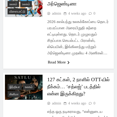
அர்ஜெண்டினா
உலகம்
உலகம்
விளையாட்டு
admin
4 weeks ago
0
2026 கால்பந்து உலகக்கோப்பை தொடர்
பரபரப்பான அரையிறுதி சுற்றை
எட்டியுள்ளது. தொடர் முழுவதும்
சிறப்பாக செயல்பட்ட பிரான்ஸ்,
ஸ்பெயின், இங்கிலாந்து மற்றும்
அர்ஜெண்டினா முதலிய 4 அணிகள்…
Read More
127 கட்கள், 2 நாளில் OTT-யில்
நீக்கம்… ‘சத்லஜ்’ படத்தில்
இந்தியா
உலகம்
என்ன இருக்கிறது?
சினிமா
admin
4 weeks ago
0
எந்த ஒரு நடிகராவது, “என்னுடைய