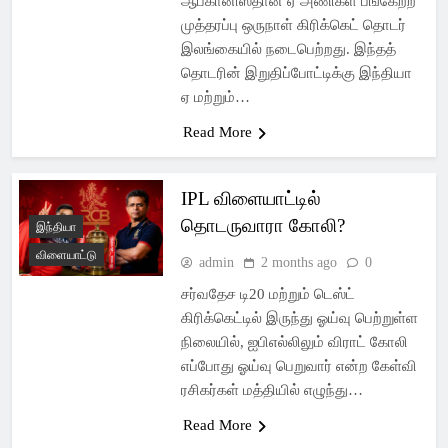
ஆப்கானிஸ்தான் ஏ அணிகள் பங்கேற்ற
முத்தரப்பு ஒருநாள் கிரிக்கெட் தொடர்
இலங்கையில் நடைபெற்றது. இந்தத்
தொடரின் இறுதிப்போட்டிக்கு இந்தியா
ஏ மற்றும்…
Read More
IPL விளையாட்டில்
தொடருவாரா கோலி?
இந்தியா
விளையாட்டு
admin
2 months ago
0
சர்வதேச டி20 மற்றும் டெஸ்ட்
கிரிக்கெட்டில் இருந்து ஓய்வு பெற்றுள்ள
நிலையில், ஐபிஎல்லிலும் விராட் கோலி
எப்போது ஓய்வு பெறுவார் என்ற கேள்வி
ரசிகர்கள் மத்தியில் எழுந்து…
Read More