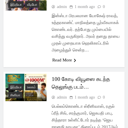
இந்தியா
வீடியோ
admin
1 month ago
0
இன்ஸ்டா பிரபலமான யோகேஷ் ராவத்,
உத்தரகாண்ட் மாநிலத்தை பூர்வீகமாகக்
கொண்டவர். தற்போது மும்பையில்
வசித்து வருகிறார். அவர் தனது தாயை
முதல் முறையாக ஹெலிகாப்டரில்
அழைத்துச் சென்ற…
Read More
100 கோடி வியூஸை கடந்த
தெலுங்கு படம்…
இந்தியா
உலகம்
சினிமா
admin
1 month ago
0
பெல்லம்கொண்டா ஸ்ரீனிவாஸ், ரகுல்
ப்ரீத் சிங், சரத்குமார், ஜெகபதி பாபு,
சித்தாரா உள்ளிட்டோர் நடித்த ‘ஜெய
ஜானகி நாயகா’ திரைப்படம் 2017ஆம்