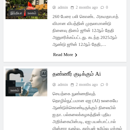
admin
2 months ago
0
இந்தியா
உலகம்
260 பேரை பலி கொண்ட அகமதாபாத்
விமான விபத்தின் முதலாமாண்டு
நினைவு தினம் ஜூன் 12ஆம் தேதி
அனுசரிக்கப்பட்டது. கடந்த 2025ஆம்
ஆண்டு ஜூன் 12ஆம் தேதி,…
Read More
தண்ணீர் குடிக்கும் Ai
admin
2 months ago
0
உலகம்
செயற்கை நுண்ணறிவுத்
தொழில்நுட்பமான ஏஐ (AI) உலகையே
ஆண்டுக்கொண்டிருக்கும் நிலையில்
ஐ.நா. பல்கலைக்கழகத்தின் புதிய
அறிக்கையின்படி, ஏஐ பயன்பாட்டால்
மின்சார நுகர்வு, கார்பன் உமிழ்வு மற்றும்