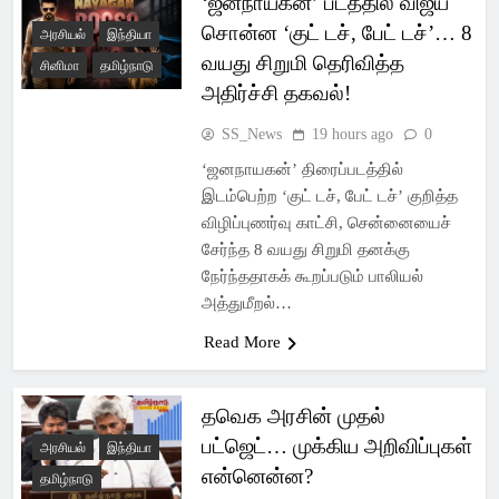
‘ஜனநாயகன்’ படத்தில் விஜய்
Latest Pondicherry
சொன்ன ‘குட் டச், பேட் டச்’… 8
அரசியல்
இந்தியா
News, India News,
வயது சிறுமி தெரிவித்த
சினிமா
தமிழ்நாடு
அதிர்ச்சி தகவல்!
World News –
SS_News
19 hours ago
0
SSsnews
‘ஜனநாயகன்’ திரைப்படத்தில்
இடம்பெற்ற ‘குட் டச், பேட் டச்’ குறித்த
விழிப்புணர்வு காட்சி, சென்னையைச்
சேர்ந்த 8 வயது சிறுமி தனக்கு
நேர்ந்ததாகக் கூறப்படும் பாலியல்
அத்துமீறல்…
Read More
தவெக அரசின் முதல்
பட்ஜெட்… முக்கிய அறிவிப்புகள்
அரசியல்
இந்தியா
என்னென்ன?
தமிழ்நாடு