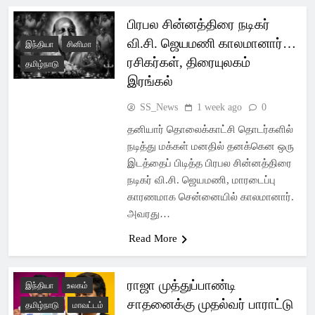
பிரபல சின்னத்திரை நடிகர்
வி.சி. ஜெயமணி காலமானார்…
இந்தியா
சினிமா
ரசிகர்கள், திரையுலகம்
தமிழ்நாடு
இரங்கல்
SS_News
1 week ago
0
தனியார் தொலைக்காட்சி தொடர்களில்
நடித்து மக்கள் மனதில் தனக்கென ஒரு
இடத்தைப் பிடித்த பிரபல சின்னத்திரை
நடிகர் வி.சி. ஜெயமணி, மாரடைப்பு
காரணமாக சென்னையில் காலமானார்.
அவரது…
Read More
ராஜா முத்துப்பாண்டி
இந்தியா
உலகம்
சாதனைக்கு முதல்வர் பாராட்டு
தமிழ்நாடு
மாவட்டம்