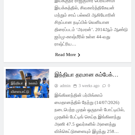
இயக்குநர் ராஜ்குமார் பெரியசாமி
இயக்கத்தில், சிவகார்த்திகேயன்
மற்றும் சாய் பல்லவி ஆகியோரின்
சிறப்பான நடிப்பில் வெளியான
திரைப்படம் ‘அமரன்’. 2014ஆம் ஆண்டு
ஜம்மு-காஷ்மீரில் உள்ள 44-வது
ராஷ்ட்ரிய…
Read More
இந்தியா தரமான கம்பேக்…
இந்தியா
உலகம்
admin
3 weeks ago
0
விளையாட்டு
இங்கிலாந்தின் பர்மிங்காம்
மைதானத்தில் நேற்று (14/07/2026)
நடைபெற்ற முதல் ஒருநாள் போட்டியில்,
முதலில் பேட்டிங் செய்த இங்கிலாந்து
அணி 47.5 ஓவர்களில் அனைத்து
விக்கெட்டுகளையும் இழந்து 258…