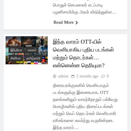
பொதுச் செயலாளர் எடப்பாடி
பழனிசாமிக்கு அவர் விடுத்துள்ள…
Read More
இந்த வாரம் OTT-யில்
வெளியாகிய புதிய படங்கள்
இந்தியா
உலகம்
மற்றும் தொடர்கள்…
சினிமா
தமிழ்நாடு
என்னென்ன தெரியுமா?
admin
2 months ago
0
திரையரங்குகளில் வெளியாகும்
படங்களுக்கு இணையாக, OTT
தளங்களிலும் வாரந்தோறும் பல்வேறு
மொழிகளில் புதிய திரைப்படங்கள்
மற்றும் வெப் தொடர்கள் வெளியாகி
ரசிகர்களை கவர்ந்து வருகின்றன.
இந்த வாரம்…