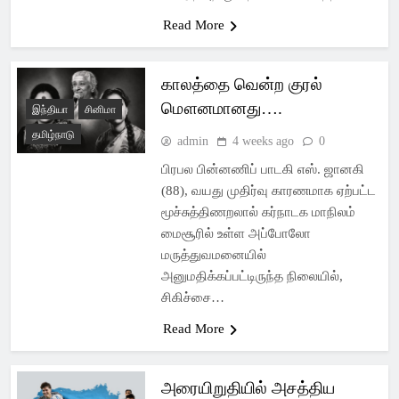
Read More
காலத்தை வென்ற குரல்
மௌனமானது….
இந்தியா
சினிமா
தமிழ்நாடு
admin
4 weeks ago
0
பிரபல பின்னணிப் பாடகி எஸ். ஜானகி
(88), வயது முதிர்வு காரணமாக ஏற்பட்ட
மூச்சுத்திணறலால் கர்நாடக மாநிலம்
மைசூரில் உள்ள அப்போலோ
மருத்துவமனையில்
அனுமதிக்கப்பட்டிருந்த நிலையில்,
சிகிச்சை…
Read More
அரையிறுதியில் அசத்திய