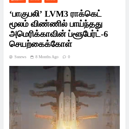
Latest Pondicherry
‘பாகுபலி’ LVM3 ராக்கெட்
News, India News,
மூலம் விண்ணில் பாய்ந்தது
World News –
அமெரிக்காவின் ப்ளூபேர்ட்-6
SSsnews
செயற்கைக்கோள்
Ssnews
8 Months Ago
0