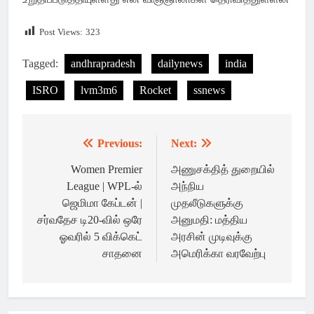
Post Views:
323
Tagged:
andhrapradesh
dailynews
india
ISRO
lvm3m6
Rocket
ssnews
Previous:
Next:
Post
navigation
Women Premier
அணுசக்தித் துறையில்
League | WPL-ல்
அந்நிய
ஜெமிமா கேப்டன் |
முதலீடுகளுக்கு
சர்வதேச டி20-வில் ஒரே
அனுமதி: மத்திய
ஓவரில் 5 விக்கெட்
அரசின் முடிவுக்கு
சாதனை
அமெரிக்கா வரவேற்பு