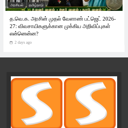
அரசியல்
தமிழ்நாடு
த.வெ.க. அரசின் முதல் வேளாண் பட்ஜெட் 2026-
27: விவசாயிகளுக்கான முக்கிய அறிவிப்புகள்
என்னென்ன?
2 days ago