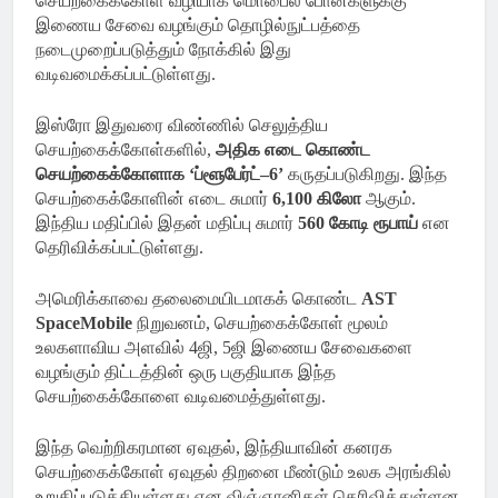
செயற்கைக்கோள் வழியாக மொபைல் போன்களுக்கு
இணைய சேவை வழங்கும் தொழில்நுட்பத்தை
நடைமுறைப்படுத்தும் நோக்கில் இது
வடிவமைக்கப்பட்டுள்ளது.
இஸ்ரோ இதுவரை விண்ணில் செலுத்திய
செயற்கைக்கோள்களில்,
அதிக எடை கொண்ட
செயற்கைக்கோளாக ‘ப்ளூபேர்ட்–6’
கருதப்படுகிறது. இந்த
செயற்கைக்கோளின் எடை சுமார்
6,100 கிலோ
ஆகும்.
இந்திய மதிப்பில் இதன் மதிப்பு சுமார்
560 கோடி ரூபாய்
என
தெரிவிக்கப்பட்டுள்ளது.
அமெரிக்காவை தலைமையிடமாகக் கொண்ட
AST
SpaceMobile
நிறுவனம், செயற்கைக்கோள் மூலம்
உலகளாவிய அளவில் 4ஜி, 5ஜி இணைய சேவைகளை
வழங்கும் திட்டத்தின் ஒரு பகுதியாக இந்த
செயற்கைக்கோளை வடிவமைத்துள்ளது.
இந்த வெற்றிகரமான ஏவுதல், இந்தியாவின் கனரக
செயற்கைக்கோள் ஏவுதல் திறனை மீண்டும் உலக அரங்கில்
உறுதிப்படுத்தியுள்ளது என விஞ்ஞானிகள் தெரிவித்துள்ளன