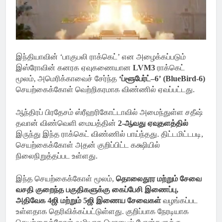
இந்தியாவின் ‘பாகுபலி ராக்கெட்’ என அழைக்கப்படும்
இஸ்ரோவின் கனரக ஏவுகணையான
LVM3
ராக்கெட்
மூலம், அமெரிக்காவைச் சேர்ந்த
‘ப்ளூபேர்ட்–6’ (BlueBird-6)
செயற்கைக்கோள் வெற்றிகரமாக விண்ணில் ஏவப்பட்டது.
ஆந்திரப் பிரதேசம் ஸ்ரீஹரிகோட்டாவில் அமைந்துள்ள சதீஷ்
தவான் விண்வெளி மையத்தின்
2-ஆவது ஏவுதளத்தில்
இருந்து இந்த ராக்கெட் விண்ணில் பாய்ந்தது. திட்டமிட்டபடி,
செயற்கைக்கோள் அதன் குறிப்பிட்ட கக்ஷியில்
நிலைநிறுத்தப்பட உள்ளது.
இந்த செயற்கைக்கோள் மூலம்,
தொலைதூர மற்றும் சேவை
வசதி குறைந்த பகுதிகளுக்கு கைப்பேசி இணைப்பு,
அதிவேக 4ஜி மற்றும் 5ஜி இணைய சேவைகள்
வழங்கப்பட
உள்ளதாக தெரிவிக்கப்பட்டுள்ளது. குறிப்பாக நேரடியாக