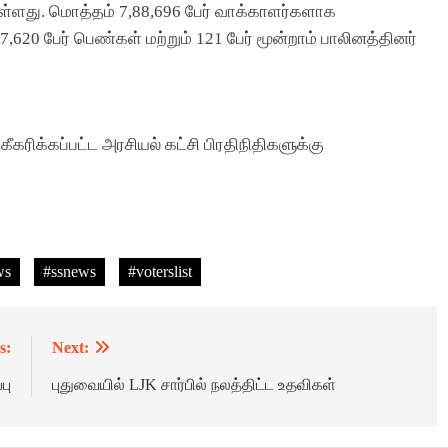
டுள்ளது. மொத்தம் 7,88,696 பேர் வாக்காளர்களாக
,620 பேர் பெண்கள் மற்றும் 121 பேர் மூன்றாம் பாலினத்தினர்
ீகரிக்கப்பட்ட அரசியல் கட்சி பிரதிநிதிகளுக்கு
ws
#ssnews
#voterslist
s:
Next:
பு
புதுவையில் LJK சார்பில் நலத்திட்ட உதவிகள்