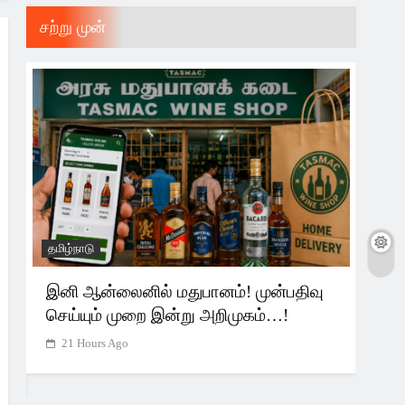
சற்று முன்
தமிழ்நாடு
அரசி
்
இனி ஆன்லைனில் மதுபானம்! முன்பதிவு
தவெ
செய்யும் முறை இன்று அறிமுகம்…!
அறி
21 Hours Ago
2 