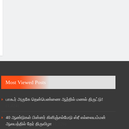
Most Viewed Posts
பாகூர் அருகே தென்பெண்ணை ஆற்றில் மணல் திருட்டு!
(1,424)
40 ஆண்டுகள் பின்னர் கிளிஞ்சல்மேடு ஸ்ரீ எல்லையம்மன்
ஆலயத்தில் தேர் திருவிழா
(1,126)