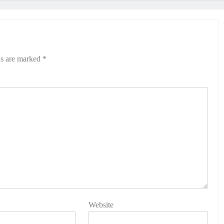
ds are marked
*
அரசியல்
தமிழ்நாடு
ப்பில்
த.வெ.க. அரசின் முதல் வேளாண் பட்ஜெட
2026-27: விவசாயிகளுக்கான முக்கிய
அறிவிப்புகள் என்னென்ன?
17 Hours Ago
Website