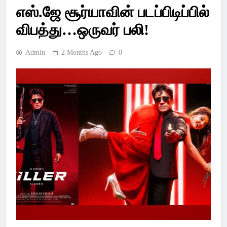
Latest Pondicherry
எஸ்.ஜே சூர்யாவின் படப்பிடிப்பில்
News, India News,
விபத்து…ஒருவர் பலி!
World News –
Admin
2 Months Ago
0
SSsnews