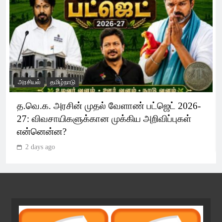
அரசியல்
தமிழ்நாடு
த.வெ.க. அரசின் முதல் வேளாண் பட்ஜெட் 2026-
27: விவசாயிகளுக்கான முக்கிய அறிவிப்புகள்
என்னென்ன?
2 days ago