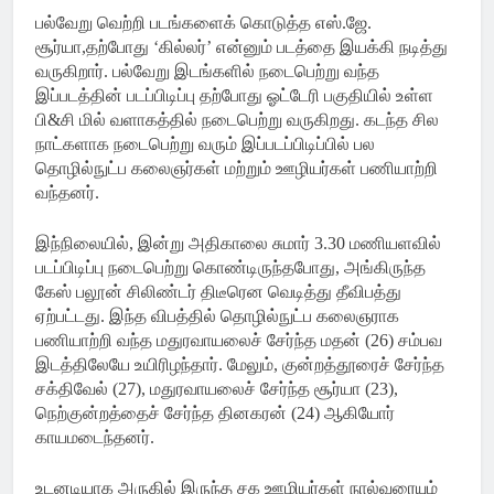
பல்வேறு வெற்றி படங்களைக் கொடுத்த எஸ்.ஜே.
சூர்யா,தற்போது ‘கில்லர்’ என்னும் படத்தை இயக்கி நடித்து
வருகிறார். பல்வேறு இடங்களில் நடைபெற்று வந்த
இப்படத்தின் படப்பிடிப்பு தற்போது ஓட்டேரி பகுதியில் உள்ள
பி&சி மில் வளாகத்தில் நடைபெற்று வருகிறது. கடந்த சில
நாட்களாக நடைபெற்று வரும் இப்படப்பிடிப்பில் பல
தொழில்நுட்ப கலைஞர்கள் மற்றும் ஊழியர்கள் பணியாற்றி
வந்தனர்.
இந்நிலையில், இன்று அதிகாலை சுமார் 3.30 மணியளவில்
படப்பிடிப்பு நடைபெற்று கொண்டிருந்தபோது, அங்கிருந்த
கேஸ் பலூன் சிலிண்டர் திடீரென வெடித்து தீவிபத்து
ஏற்பட்டது. இந்த விபத்தில் தொழில்நுட்ப கலைஞராக
பணியாற்றி வந்த மதுரவாயலைச் சேர்ந்த மதன் (26) சம்பவ
இடத்திலேயே உயிரிழந்தார். மேலும், குன்றத்தூரைச் சேர்ந்த
சக்திவேல் (27), மதுரவாயலைச் சேர்ந்த சூர்யா (23),
நெற்குன்றத்தைச் சேர்ந்த தினகரன் (24) ஆகியோர்
காயமடைந்தனர்.
உடனடியாக அருகில் இருந்த சக ஊழியர்கள் நால்வரையும்