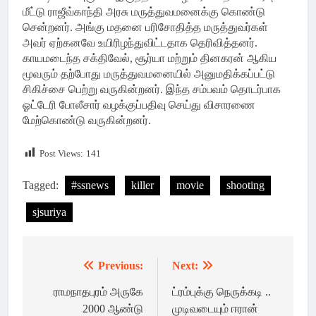
மீட்டு ராஜீவ்காந்தி அரசு மருத்துவமனைக்கு கொண்டு
சென்றனர். அங்கு மதனை பரிசோதித்த மருத்துவர்கள்
அவர் ஏற்கனவே உயிரிழந்துவிட்டதாக தெரிவித்தனர்.
காயமடைந்த சக்திவேல், சூர்யா மற்றும் தினகரன் ஆகிய
மூவரும் தற்போது மருத்துவமனையில் அனுமதிக்கப்பட்டு
சிகிச்சை பெற்று வருகின்றனர். இந்த சம்பவம் தொடர்பாக
ஓட்டேரி போலீசார் வழக்குப்பதிவு செய்து விசாரணை
மேற்கொண்டு வருகின்றனர்.
Post Views:
141
Tagged:
#ssnews
killer
movie
shooting
sjsuriya
Previous:
Next:
Post
navigation
ராமநாதபுரம் அருகே
ட்ரம்புக்கு நெருக்கடி ..
2000 ஆண்டு
முடிவடையும் ஈரான்