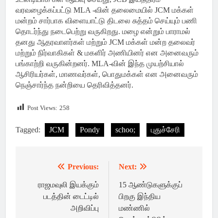
வரவழைக்கப்பட்டு MLA -வின் தலைமையில் JCM மக்கள்
மன்றம் சார்பாக விளையாட்டு திடலை சுத்தம் செய்யும் பணி
தொடர்ந்து நடைபெற்று வருகிறது. மழை என்றும் பாராமல்
தனது ஆதரவாளர்கள் மற்றும் JCM மக்கள் மன்ற தலைவர்
மற்றும் நிர்வாகிகள் & மகளிர் அணியினர் என அனைவரும்
பங்காற்றி வருகின்றனர். MLA-வின் இந்த முயற்சியால்
ஆசிரியர்கள், மாணவர்கள், பொதுமக்கள் என அனைவரும்
நெஞ்சார்ந்த நன்றியை தெரிவித்தனர்.
Post Views:
258
Tagged:
JCM
Pondy
schoo;
புதுச்சேரி
Previous:
Next:
Post
navigation
ராஜமவுலி இயக்கும்
15 ஆண்டுகளுக்குப்
படத்தின் டைட்டில்
பிறகு இந்திய
அறிவிப்பு
மண்ணில்