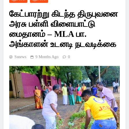
Latest Pondicherry
கேட்பாரற்று கிடந்த திருபுவனை
News, India News,
அரசு பள்ளி விளையாட்டு
World News –
மைதானம் – MLA பா.
SSsnews
அங்காளன் உடனடி நடவடிக்கை
Ssnews
9 Months Ago
0