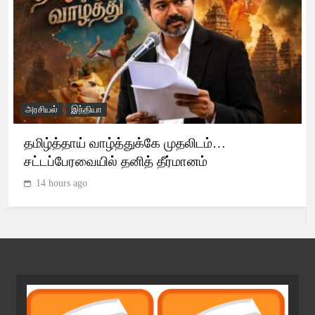
இந்தியா
உலகம்
₹2,000-க்கு மேல் UPI பரிவர்த்தனைகளுக்கு
கட்டணம் வருமா? புதிய மசோதா சொல்வது
என்ன?
15 hours ago