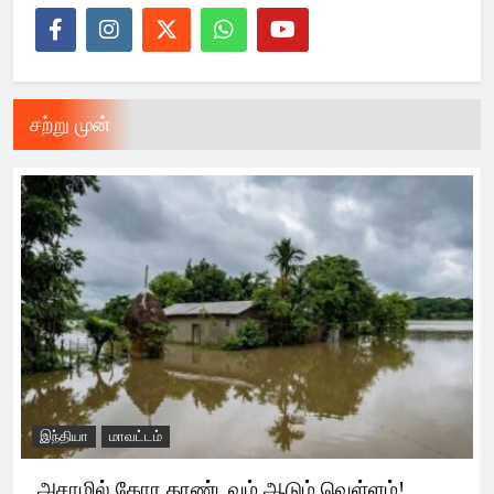
சற்று முன்
இந்தியா
மாவட்டம்
அசாமில் கோர தாண்டவம் ஆடும் வெள்ளம்!