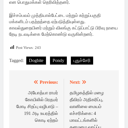
என பொதுமக்கள் தெரிவித்தனர்.
இச்சம்பவம் முத்தியால்பேட்டை மற்றும் சுற்றுப்பகுதி
மக்களிடம் பதற்றத்தை ஏற்படுத்தியுள்ளது.
காவல்துறையினர் மற்றும் விலங்கு கட்டுப்பாட்டு பிரிவு நாயை
தேடி நடவடிக்கை மேற்கொண்டு வருகின்றனர்.
Post Views:
243
Tagged:
Dogbite
Pondy
புதுச்சேரி
Previous:
Next:
Post
navigation
அயோத்யா ராமர்
தமிழகத்தில் மழை
கோயிலில் பிரதமர்
தீவிரம் அதிகரிப்பு,
மோடி சிறப்பு வழிபாடு –
வானிலை மையம்
191 அடி உயரத்தில்
எச்சரிக்கை: 4
கொடி ஏற்றம்
மாவட்டங்களில்
கனமழை வாய்ப்பு