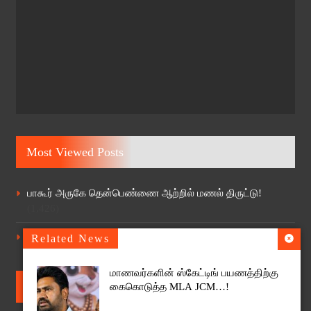
Most Viewed Posts
பாகூர் அருகே தென்பெண்ணை ஆற்றில் மணல் திருட்டு!
(1,426)
40 ஆண்டுகள் பின்னர் கிளிஞ்சல்மேடு ஸ்ரீ எல்லையம்மன்
Related News
ஆலயத்தில் தேர் திருவிழா
(1,126)
மாணவர்களின் ஸ்கேட்டிங் பயணத்திற்கு
Follow Us
கைகொடுத்த MLA JCM…!