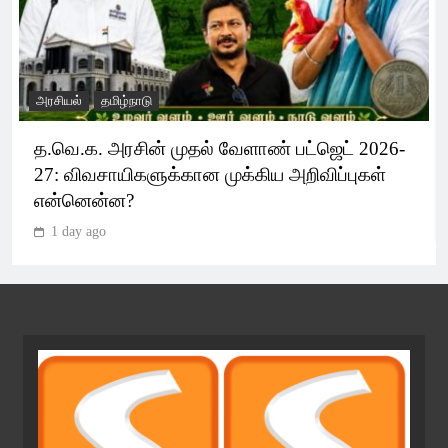
அரசியல்
தமிழ்நாடு
த.வெ.க. அரசின் முதல் வேளாண் பட்ஜெட் 2026-
27: விவசாயிகளுக்கான முக்கிய அறிவிப்புகள்
என்னென்ன?
1 day ago