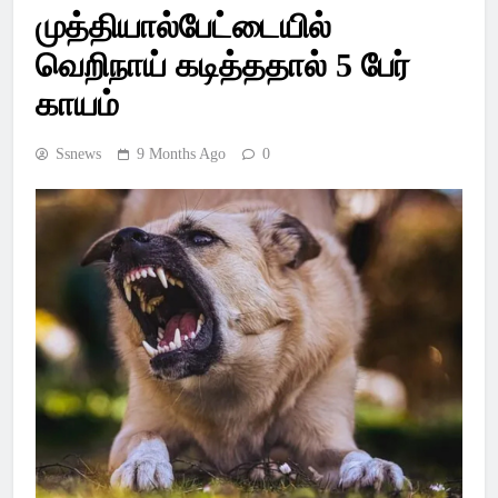
Latest Pondicherry
முத்தியால்பேட்டையில்
News, India News,
வெறிநாய் கடித்ததால் 5 பேர்
World News –
காயம்
SSsnews
Ssnews
9 Months Ago
0