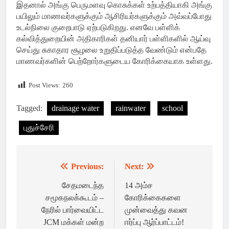
இதனால் அங்கு பெருமளவு கொசுக்கள் உற்பத்தியாகி அங்கு
பயிலும் மாணவர்களுக்கும் ஆசிரியர்களுக்கும் அவ்வப்போது
உடல்நிலை குறைபாடு ஏற்படுகிறது. எனவே பள்ளிக்
கல்வித்துறையின் அதிகாரிகள் தனியார் பள்ளிகளில் ஆய்வு
செய்து சுகாதார சூழலை உறுதிப்படுத்த வேண்டும் என்பதே
மாணவர்களின் பெற்றோர்களுடைய கோரிக்கையாக உள்ளது.
Post Views:
260
Tagged:
drainage water
rainwater
school
புதுச்சேரி
Previous:
Next:
Post
navigation
சேதமடைந்த
14 அம்ச
சமூகநலக்கூடம் –
கோரிக்கைகளை
நேரில் பார்வையிட்ட
முன்வைத்து கவன
JCM மக்கள் மன்ற
ஈர்ப்பு ஆர்ப்பாட்டம்!