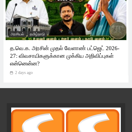
அரசியல்
தமிழ்நாடு
த.வெ.க. அரசின் முதல் வேளாண் பட்ஜெட் 2026-
27: விவசாயிகளுக்கான முக்கிய அறிவிப்புகள்
என்னென்ன?
2 days ago