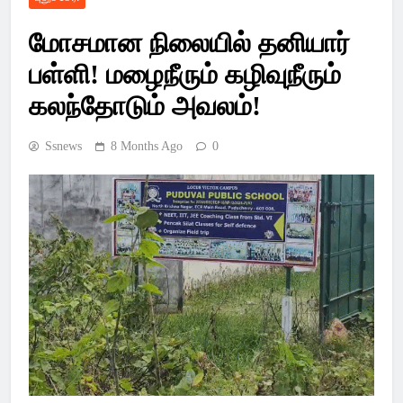
Latest Pondicherry
மோசமான நிலையில் தனியார்
News, India News,
பள்ளி! மழைநீரும் கழிவுநீரும்
World News –
கலந்தோடும் அவலம்!
SSsnews
Ssnews
8 Months Ago
0