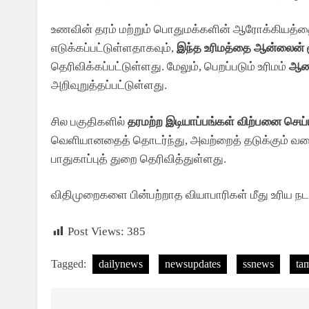
உணவின் தரம் மற்றும் பொதுமக்களின் ஆரோக்கியத்தை 
எடுக்கப்பட்டுள்ளதாகவும்,
இந்த உரிமத்தை ஆன்லைன் 
தெரிவிக்கப்பட்டுள்ளது. மேலும், பெறப்படும் உரிமம்
ஆண்
அறிவுறுத்தப்பட்டுள்ளது.
சில பகுதிகளில்
தரமற்ற இடியாப்பங்கள் விற்பனை செய
வெளியானதைத் தொடர்ந்து, அவற்றைத் தடுக்கும் வக
பாதுகாப்புத் துறை தெரிவித்துள்ளது.
அரசியல்
இந்தியா
விதிமுறைகளை பின்பற்றாத வியாபாரிகள் மீது உரிய நடவட
தவெக அரசின் முதல் பட்ஜெட்
Post Views:
385
அறிவிப்புகள் என்னென்ன?
3 Days Ago
Tagged:
dailynews
newsupdates
ssnews
ta