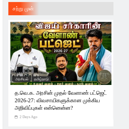
சற்று முன்
அரசியல்
தமிழ்நாடு
தமிழ்
த.வெ.க. அரசின் முதல் வேளாண் பட்ஜெட்
இனி
2026-27: விவசாயிகளுக்கான முக்கிய
செய
அறிவிப்புகள் என்னென்ன?
2 
2 Days Ago