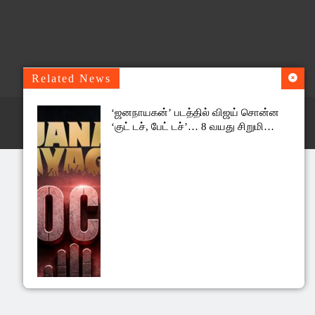
Related News
‘ஜனநாயகன்’ படத்தில் விஜய் சொன்ன
‘குட் டச், பேட் டச்’… 8 வயது சிறுமி
தெரிவித்த அதிர்ச்சி தகவல்!