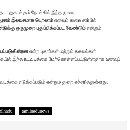
பாதுகாக்கும் நோக்கில் இந்த முடிவு
மூலம் இலவசமாக பெறலாம்
எனவும் துறை சார்பில்
டுக்கு ஒருமுறை புதுப்பிக்கப்பட வேண்டும்
என்றும்
்யப்படுகின்றன
என்ற புகார்கள் மற்றும் தகவல்கள்
ையில் இந்த நடவடிக்கை மேற்கொள்ளப்பட்டுள்ளதாக உணவுப்
அரசியல்
இந்தியா
ிக்கை எடுக்கப்படும் என்றும் துறை எச்சரித்துள்ளது.
… முக்கிய
‘ஜனநாயகன்’ படத்தில் விஜய் சொன்ன
‘குட் டச், பேட் டச்’… 8 வயது சிறுமி
தெரிவித்த அதிர்ச்சி தகவல்!
milnadu
tamilnadunews
22 Hours Ago