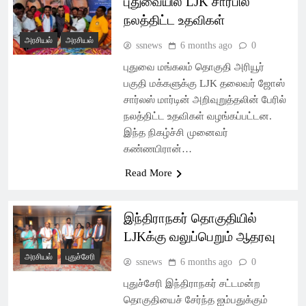
புதுவையில் LJK சார்பில்
Latest Pondicherry
நலத்திட்ட உதவிகள்
News, India News,
அரசியல்
அரசியல்
ssnews
6 months ago
0
World News –
புதுவை மங்கலம் தொகுதி அரியூர்
பகுதி மக்களுக்கு LJK தலைவர் ஜோஸ்
SSsnews
சார்லஸ் மார்டின் அறிவுறுத்தலின் பேரில்
நலத்திட்ட உதவிகள் வழங்கப்பட்டன.
இந்த நிகழ்ச்சி முனைவர்
கண்ணபிரான்…
Read More
இந்திராநகர் தொகுதியில்
LJKக்கு வலுப்பெறும் ஆதரவு
அரசியல்
புதுச்சேரி
ssnews
6 months ago
0
புதுச்சேரி இந்திராநகர் சட்டமன்ற
தொகுதியைச் சேர்ந்த ஐம்பதுக்கும்