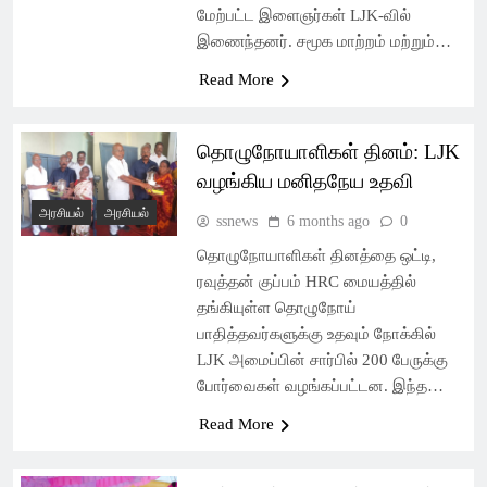
மேற்பட்ட இளைஞர்கள் LJK-வில்
இணைந்தனர். சமூக மாற்றம் மற்றும்…
Read More
தொழுநோயாளிகள் தினம்: LJK
வழங்கிய மனிதநேய உதவி
அரசியல்
அரசியல்
ssnews
6 months ago
0
தொழுநோயாளிகள் தினத்தை ஒட்டி,
ரவுத்தன் குப்பம் HRC மையத்தில்
தங்கியுள்ள தொழுநோய்
பாதித்தவர்களுக்கு உதவும் நோக்கில்
LJK அமைப்பின் சார்பில் 200 பேருக்கு
போர்வைகள் வழங்கப்பட்டன. இந்த…
Read More