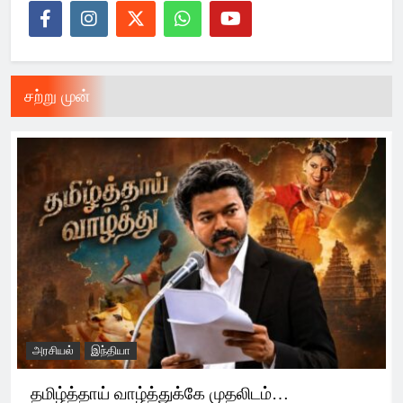
சற்று முன்
அரசியல்
இந்தியா
தமிழ்த்தாய் வாழ்த்துக்கே முதலிடம்…