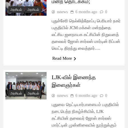
மன்ற தொடக்கம்;
அரசியல்
அரசியல்
ssnews
6 months ago
0
புதுச்சேரி நெல்லித்தோப்பு பெரியார் நகர்
பகுதியில் JCM மக்கள் மன்றத்தை
லட்சிய ஜனநாயக கட்சியின் நிறுவனத்
தலைவர் ஜோஸ் சார்லஸ் மார்டின் ரிப்பன்
வெட்டி திறந்து வைத்தார்….
Read More
LJK-வில் இணைந்த
இளைஞர்கள்
அரசியல்
அரசியல்
ssnews
6 months ago
0
புதுவை நெட்டியார்பாளையம் பகுதியில்
நடைபெற்ற நிகழ்ச்சியில், LJK
கட்சியின் தலைவர் ஜோஸ் சார்லஸ்
மார்ட்டின் முன்னிலையில் நூற்றுக்கும்